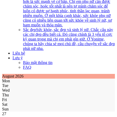
hơn là sức mạnh về cơ bắp. Chị em phụ nữ cần được
chăm sóc, hoặc tốt nhất là nên tự mình chăm sóc để
luôn có được sự hạnh phúc, tinh thần lạc quan, tránh
phiền muộn. Ở một khía cạnh khác, sức khỏe phụ nữ
cũng có nhiều liên quan tới sức khỏe về sinh lý nữ, sự
ham muốn và thỏa mãn.
Sắc đẹp
Sức khỏe, sắc đẹp và sinh lý nữ. Chắc câu này
các chị đẹp đều biết cả. Đó cũng chính là 3 yếu tố cực
kỳ quan trọng mà chị em phải gìn giữ. Ở Yonime,
chúng ta hãy chia sẻ mọi chủ đề, câu chuyện về sắc đẹp
phái nữ nha.
Liên hệ
Lưu ý
Bảo mật thông tin
FAQ
August 2026
Mon
Tue
Wed
Thu
Fri
Sat
Sun
27