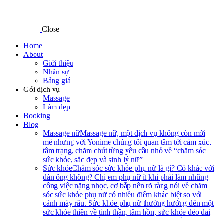
Close
Home
About
Giới thiệu
Nhân sự
Bảng giá
Gói dịch vụ
Massage
Làm đẹp
Booking
Blog
Massage nữ
Massage nữ, một dịch vụ không còn mới
mẻ nhưng với Yonime chúng tôi quan tâm tới cảm xúc,
tâm trạng, chăm chút từng yêu cầu nhỏ về “chăm sóc
sức khỏe, sắc đẹp và sinh lý nữ”
Sức khỏe
Chăm sóc sức khỏe phụ nữ là gì? Có khác với
đàn ông không? Chị em phụ nữ ít khi phải làm những
công việc nặng nhọc, cơ bắp nên rõ ràng nói về chăm
sóc sức khỏe phụ nữ có nhiều điểm khác biệt so với
cánh mày râu. Sức khỏe phụ nữ thường hướng đến một
sức khỏe thiên về tinh thần, tâm hồn, sức khỏe dẻo dai