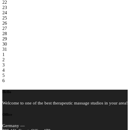
22
23
24
25
26
27
28
29
30
31
1
2
3
4
5
6
Hello
Welcome to one of the best therapeutic massage studios in your area!
Office
Germany —