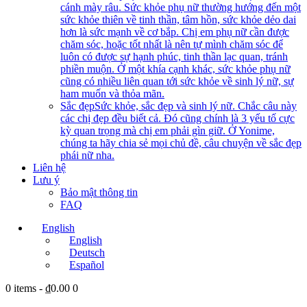
cánh mày râu. Sức khỏe phụ nữ thường hướng đến một
sức khỏe thiên về tinh thần, tâm hồn, sức khỏe dẻo dai
hơn là sức mạnh về cơ bắp. Chị em phụ nữ cần được
chăm sóc, hoặc tốt nhất là nên tự mình chăm sóc để
luôn có được sự hạnh phúc, tinh thần lạc quan, tránh
phiền muộn. Ở một khía cạnh khác, sức khỏe phụ nữ
cũng có nhiều liên quan tới sức khỏe về sinh lý nữ, sự
ham muốn và thỏa mãn.
Sắc đẹp
Sức khỏe, sắc đẹp và sinh lý nữ. Chắc câu này
các chị đẹp đều biết cả. Đó cũng chính là 3 yếu tố cực
kỳ quan trọng mà chị em phải gìn giữ. Ở Yonime,
chúng ta hãy chia sẻ mọi chủ đề, câu chuyện về sắc đẹp
phái nữ nha.
Liên hệ
Lưu ý
Bảo mật thông tin
FAQ
English
English
Deutsch
Español
0 items
-
₫0.00
0