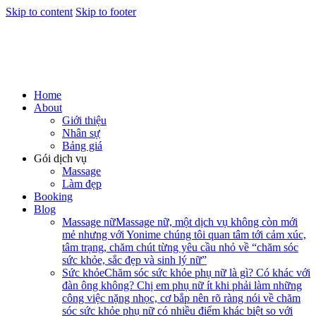
Skip to content
Skip to footer
Home
About
Giới thiệu
Nhân sự
Bảng giá
Gói dịch vụ
Massage
Làm đẹp
Booking
Blog
Massage nữ
Massage nữ, một dịch vụ không còn mới
mẻ nhưng với Yonime chúng tôi quan tâm tới cảm xúc,
tâm trạng, chăm chút từng yêu cầu nhỏ về “chăm sóc
sức khỏe, sắc đẹp và sinh lý nữ”
Sức khỏe
Chăm sóc sức khỏe phụ nữ là gì? Có khác với
đàn ông không? Chị em phụ nữ ít khi phải làm những
công việc nặng nhọc, cơ bắp nên rõ ràng nói về chăm
sóc sức khỏe phụ nữ có nhiều điểm khác biệt so với