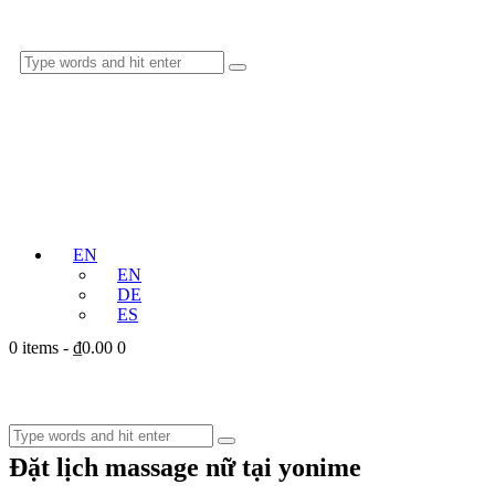
EN
EN
DE
ES
0 items
-
₫0.00
0
Đặt lịch massage nữ tại yonime