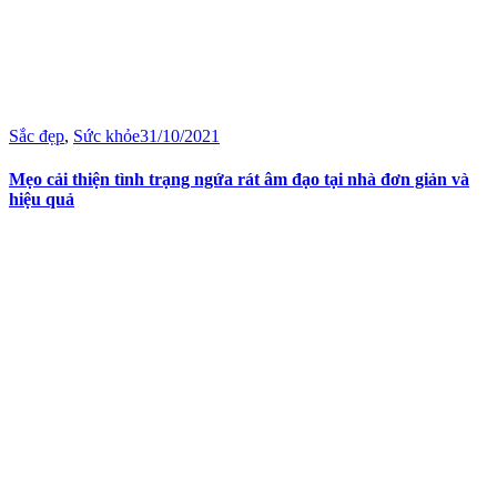
Sắc đẹp
,
Sức khỏe
31/10/2021
Mẹo cải thiện tình trạng ngứa rát âm đạo tại nhà đơn giản và
hiệu quả