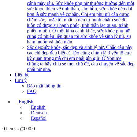
cánh mày râu. Sức khỏe phụ nữ thường hướng đến một
sức khỏe thiên về tinh thần, tâm hồn, sức khỏe dẻo dai
hơn là sức mạnh về cơ bắp. Chị em phụ nữ cần được
chăm sóc, hoặc tốt nhất là nên tự mình chăm sóc để
luôn có được sự hạnh phúc, tinh thần lạc quan, tránh
phiền muộn. Ở một khía cạnh khác, sức khỏe phụ nữ
cũng có nhiều liên quan tới sức khỏe về sinh lý nữ, sự
ham muốn và thỏa mãn.
Sắc đẹp
Sức khỏe, sắc đẹp và sinh lý nữ. Chắc câu này
các chị đẹp đều biết cả. Đó cũng chính là 3 yếu tố cực
kỳ quan trọng mà chị em phải gìn giữ. Ở Yonime,
chúng ta hãy chia sẻ mọi chủ đề, câu chuyện về sắc đẹp
phái nữ nha.
Liên hệ
Lưu ý
Bảo mật thông tin
FAQ
English
English
Deutsch
Español
0 items
-
₫0.00
0