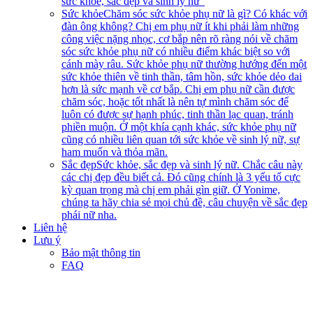
sức khỏe, sắc đẹp và sinh lý nữ”
Sức khỏe
Chăm sóc sức khỏe phụ nữ là gì? Có khác với
đàn ông không? Chị em phụ nữ ít khi phải làm những
công việc nặng nhọc, cơ bắp nên rõ ràng nói về chăm
sóc sức khỏe phụ nữ có nhiều điểm khác biệt so với
cánh mày râu. Sức khỏe phụ nữ thường hướng đến một
sức khỏe thiên về tinh thần, tâm hồn, sức khỏe dẻo dai
hơn là sức mạnh về cơ bắp. Chị em phụ nữ cần được
chăm sóc, hoặc tốt nhất là nên tự mình chăm sóc để
luôn có được sự hạnh phúc, tinh thần lạc quan, tránh
phiền muộn. Ở một khía cạnh khác, sức khỏe phụ nữ
cũng có nhiều liên quan tới sức khỏe về sinh lý nữ, sự
ham muốn và thỏa mãn.
Sắc đẹp
Sức khỏe, sắc đẹp và sinh lý nữ. Chắc câu này
các chị đẹp đều biết cả. Đó cũng chính là 3 yếu tố cực
kỳ quan trọng mà chị em phải gìn giữ. Ở Yonime,
chúng ta hãy chia sẻ mọi chủ đề, câu chuyện về sắc đẹp
phái nữ nha.
Liên hệ
Lưu ý
Bảo mật thông tin
FAQ