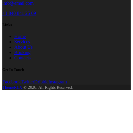
info@email.com
+1 840 841 25 69
Links
Home
Services
About Us
Booking
Contacts
Get In Touch
Facebook
Twitter
Dribble
Instagram
ThemeREX
© 2026. All Rights Reserved.