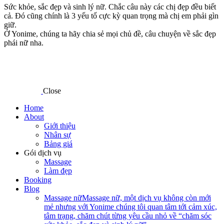
Sức khỏe, sắc đẹp và sinh lý nữ. Chắc câu này các chị đẹp đều biết
cả. Đó cũng chính là 3 yếu tố cực kỳ quan trọng mà chị em phải gìn
giữ.
Ở Yonime, chúng ta hãy chia sẻ mọi chủ đề, câu chuyện về sắc đẹp
phái nữ nha.
Close
Home
About
Giới thiệu
Nhân sự
Bảng giá
Gói dịch vụ
Massage
Làm đẹp
Booking
Blog
Massage nữ
Massage nữ, một dịch vụ không còn mới
mẻ nhưng với Yonime chúng tôi quan tâm tới cảm xúc,
tâm trạng, chăm chút từng yêu cầu nhỏ về “chăm sóc