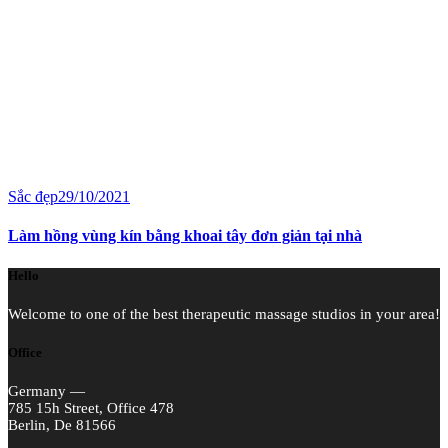
Sắc đẹp
29/10/2021
Làm hồng vùng kín bằng khoai tây đơn giản tại nhà
Hello
Welcome to one of the best therapeutic massage studios in your area!
Office
Germany —
785 15h Street, Office 478
Berlin, De 81566