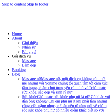
Skip to content
Skip to footer
Home
About
Giới thiệu
Nhân sự
Bảng giá
Gói dịch vụ
Massage
Làm đẹp
Booking
Blog
Massage nữ
Massage nữ, một dịch vụ không còn mới
mẻ nhưng với Yonime chúng tôi quan tâm tới cảm xúc,
tâm trạng, chăm chút từng yêu cầu nhỏ về “chăm sóc
sức khỏe, sắc đẹp và sinh lý nữ”
Sức khỏe
Chăm sóc sức khỏe phụ nữ là gì? Có khác với
đàn ông không? Chị em phụ nữ ít khi phải làm những
công việc nặng nhọc, cơ bắp nên rõ ràng nói về chăm
sóc sức khỏe phụ nữ có nhiều điểm khác biệt so với