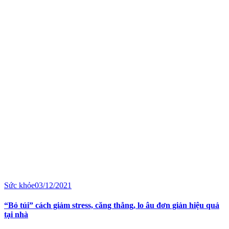
Sức khỏe
03/12/2021
“Bỏ túi” cách giảm stress, căng thẳng, lo âu đơn giản hiệu quả
tại nhà