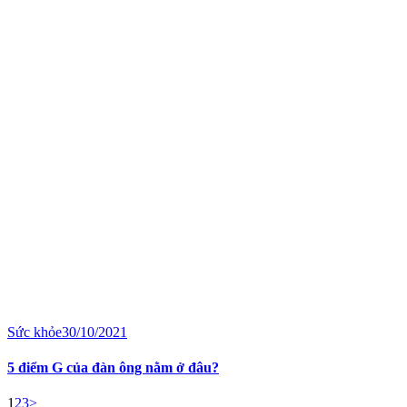
Sức khỏe
30/10/2021
5 điểm G của đàn ông nằm ở đâu?
Posts
Page
Page
Page
1
2
3
>