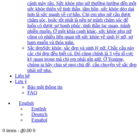
cánh mày râu. Sức khỏe phụ nữ thường hướng đến một
sức khỏe thiên về tinh thần, tâm hồn, sức khỏe dẻo dai
hơn là sức mạnh về cơ bắp. Chị em phụ nữ cần được
chăm sóc, hoặc tốt nhất là nên tự mình chăm sóc để
luôn có được sự hạnh phúc, tinh thần lạc quan, tránh
phiền muộn. Ở một khía cạnh khác, sức khỏe phụ nữ
cũng có nhiều liên quan tới sức khỏe về sinh lý nữ, sự
ham muốn và thỏa mãn.
Sắc đẹp
Sức khỏe, sắc đẹp và sinh lý nữ. Chắc câu này
các chị đẹp đều biết cả. Đó cũng chính là 3 yếu tố cực
kỳ quan trọng mà chị em phải gìn giữ. Ở Yonime,
chúng ta hãy chia sẻ mọi chủ đề, câu chuyện về sắc đẹp
phái nữ nha.
Liên hệ
Lưu ý
Bảo mật thông tin
FAQ
English
English
Deutsch
Español
0 items
-
₫0.00
0