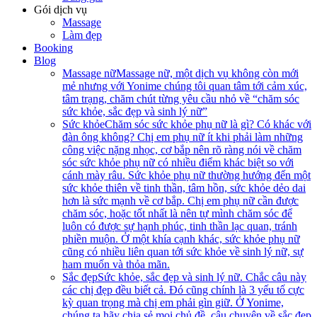
Gói dịch vụ
Massage
Làm đẹp
Booking
Blog
Massage nữ
Massage nữ, một dịch vụ không còn mới
mẻ nhưng với Yonime chúng tôi quan tâm tới cảm xúc,
tâm trạng, chăm chút từng yêu cầu nhỏ về “chăm sóc
sức khỏe, sắc đẹp và sinh lý nữ”
Sức khỏe
Chăm sóc sức khỏe phụ nữ là gì? Có khác với
đàn ông không? Chị em phụ nữ ít khi phải làm những
công việc nặng nhọc, cơ bắp nên rõ ràng nói về chăm
sóc sức khỏe phụ nữ có nhiều điểm khác biệt so với
cánh mày râu. Sức khỏe phụ nữ thường hướng đến một
sức khỏe thiên về tinh thần, tâm hồn, sức khỏe dẻo dai
hơn là sức mạnh về cơ bắp. Chị em phụ nữ cần được
chăm sóc, hoặc tốt nhất là nên tự mình chăm sóc để
luôn có được sự hạnh phúc, tinh thần lạc quan, tránh
phiền muộn. Ở một khía cạnh khác, sức khỏe phụ nữ
cũng có nhiều liên quan tới sức khỏe về sinh lý nữ, sự
ham muốn và thỏa mãn.
Sắc đẹp
Sức khỏe, sắc đẹp và sinh lý nữ. Chắc câu này
các chị đẹp đều biết cả. Đó cũng chính là 3 yếu tố cực
kỳ quan trọng mà chị em phải gìn giữ. Ở Yonime,
chúng ta hãy chia sẻ mọi chủ đề, câu chuyện về sắc đẹp