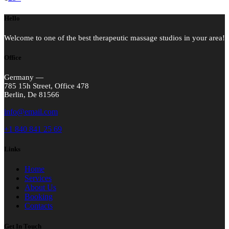
pagination
Hello
Welcome to one of the best therapeutic massage studios in your area!
Office
Germany —
785 15h Street, Office 478
Berlin, De 81566
info@email.com
+1 840 841 25 69
Links
Home
Services
About Us
Booking
Contacts
Get In Touch