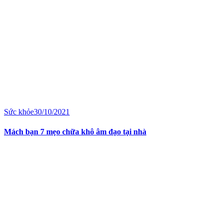
Sức khỏe
30/10/2021
Mách bạn 7 mẹo chữa khô âm đạo tại nhà