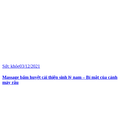
Sức khỏe
03/12/2021
Massage bấm huyệt cải thiện sinh lý nam – Bí mật của cánh
mày râu