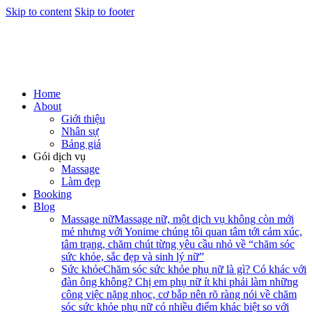
Skip to content
Skip to footer
Home
About
Giới thiệu
Nhân sự
Bảng giá
Gói dịch vụ
Massage
Làm đẹp
Booking
Blog
Massage nữ
Massage nữ, một dịch vụ không còn mới
mẻ nhưng với Yonime chúng tôi quan tâm tới cảm xúc,
tâm trạng, chăm chút từng yêu cầu nhỏ về “chăm sóc
sức khỏe, sắc đẹp và sinh lý nữ”
Sức khỏe
Chăm sóc sức khỏe phụ nữ là gì? Có khác với
đàn ông không? Chị em phụ nữ ít khi phải làm những
công việc nặng nhọc, cơ bắp nên rõ ràng nói về chăm
sóc sức khỏe phụ nữ có nhiều điểm khác biệt so với