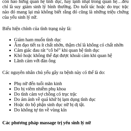
còn hào hứng quan hệ tình dục, hay lạnh nhạt trong quan hệ…đều
chỉ là suy giảm sinh lý bình thường. Do tuổi tác hoặc do trục trặc
nào đó mang lại mà không biết rằng đó cũng là những triệu chứng
của yếu sinh lý nữ.
Biểu hiện chính của tình trạng này là:
Giảm ham muốn tình dục
Âm đạo tiết ra ít chất nhờn, thậm chí là không có chất nhờn
Cảm giác đau rát “cô bé” khi quan hệ tình dục
Khó hoặc không thể đạt được khoái cảm khi quan hệ
Lãnh cảm với đàn ông
Các nguyên nhân chủ yếu gây ra bệnh này có thể là do:
Phụ nữ đến tuổi mãn kinh
Do bị viêm nhiễm phụ khoa
Do tình cảm vợ chồng có trục trặc
Do ám ảnh về quá khứ bị lạm dụng tình dục
Hoặc do bộ phận sinh dục nữ bị dị tật.
Do không tự tin về vùng kín
Các phương pháp massage trị yếu sinh lý nữ