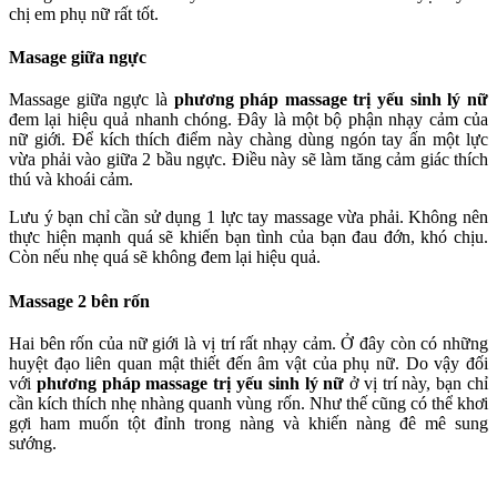
chị em phụ nữ rất tốt.
Masage giữa ngực
Massage giữa ngực là
phương pháp massage trị yếu sinh lý nữ
đem lại hiệu quả nhanh chóng. Đây là một bộ phận nhạy cảm của
nữ giới. Để kích thích điểm này chàng dùng ngón tay ấn một lực
vừa phải vào giữa 2 bầu ngực. Điều này sẽ làm tăng cảm giác thích
thú và khoái cảm.
Lưu ý bạn chỉ cần sử dụng 1 lực tay massage vừa phải. Không nên
thực hiện mạnh quá sẽ khiến bạn tình của bạn đau đớn, khó chịu.
Còn nếu nhẹ quá sẽ không đem lại hiệu quả.
Massage 2 bên rốn
Hai bên rốn của nữ giới là vị trí rất nhạy cảm. Ở đây còn có những
huyệt đạo liên quan mật thiết đến âm vật của phụ nữ. Do vậy đối
với
phương pháp massage trị yếu sinh lý nữ
ở vị trí này, bạn chỉ
cần kích thích nhẹ nhàng quanh vùng rốn. Như thế cũng có thể khơi
gợi ham muốn tột đỉnh trong nàng và khiến nàng đê mê sung
sướng.