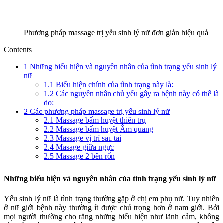
Phương pháp massage trị yếu sinh lý nữ đơn giản hiệu quả
Contents
1
Những biểu hiện và nguyên nhân của tình trạng yếu sinh lý
nữ
1.1
Biểu hiện chính của tình trạng này là:
1.2
Các nguyên nhân chủ yếu gây ra bệnh này có thể là
do:
2
Các phương pháp massage trị yếu sinh lý nữ
2.1
Massage bấm huyệt thiên trụ
2.2
Massage bấm huyệt Âm quang
2.3
Massage vị trí sau tai
2.4
Masage giữa ngực
2.5
Massage 2 bên rốn
Những biểu hiện và nguyên nhân của tình trạng yếu sinh lý nữ
Yếu sinh lý nữ là tình trạng thường gặp ở chị em phụ nữ. Tuy nhiên
ở nữ giới bệnh này thường ít được chú trọng hơn ở nam giới. Bởi
mọi người thường cho rằng những biểu hiện như lãnh cảm, không