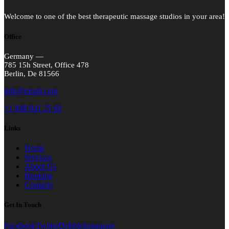
Welcome to one of the best therapeutic massage studios in your area!
Office
Germany —
785 15h Street, Office 478
Berlin, De 81566
info@email.com
+1 840 841 25 69
Links
Home
Services
About Us
Booking
Contacts
Get In Touch
Facebook
Twitter
Dribble
Instagram