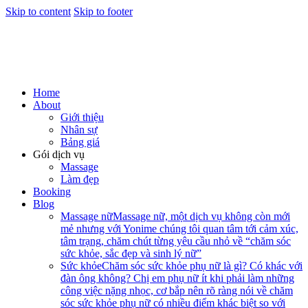
Skip to content
Skip to footer
Home
About
Giới thiệu
Nhân sự
Bảng giá
Gói dịch vụ
Massage
Làm đẹp
Booking
Blog
Massage nữ
Massage nữ, một dịch vụ không còn mới
mẻ nhưng với Yonime chúng tôi quan tâm tới cảm xúc,
tâm trạng, chăm chút từng yêu cầu nhỏ về “chăm sóc
sức khỏe, sắc đẹp và sinh lý nữ”
Sức khỏe
Chăm sóc sức khỏe phụ nữ là gì? Có khác với
đàn ông không? Chị em phụ nữ ít khi phải làm những
công việc nặng nhọc, cơ bắp nên rõ ràng nói về chăm
sóc sức khỏe phụ nữ có nhiều điểm khác biệt so với