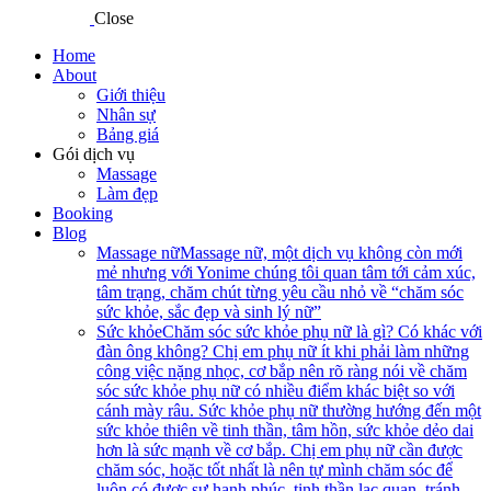
Close
Home
About
Giới thiệu
Nhân sự
Bảng giá
Gói dịch vụ
Massage
Làm đẹp
Booking
Blog
Massage nữ
Massage nữ, một dịch vụ không còn mới
mẻ nhưng với Yonime chúng tôi quan tâm tới cảm xúc,
tâm trạng, chăm chút từng yêu cầu nhỏ về “chăm sóc
sức khỏe, sắc đẹp và sinh lý nữ”
Sức khỏe
Chăm sóc sức khỏe phụ nữ là gì? Có khác với
đàn ông không? Chị em phụ nữ ít khi phải làm những
công việc nặng nhọc, cơ bắp nên rõ ràng nói về chăm
sóc sức khỏe phụ nữ có nhiều điểm khác biệt so với
cánh mày râu. Sức khỏe phụ nữ thường hướng đến một
sức khỏe thiên về tinh thần, tâm hồn, sức khỏe dẻo dai
hơn là sức mạnh về cơ bắp. Chị em phụ nữ cần được
chăm sóc, hoặc tốt nhất là nên tự mình chăm sóc để
luôn có được sự hạnh phúc, tinh thần lạc quan, tránh