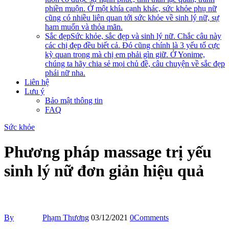
phiền muộn. Ở một khía cạnh khác, sức khỏe phụ nữ
cũng có nhiều liên quan tới sức khỏe về sinh lý nữ, sự
ham muốn và thỏa mãn.
Sắc đẹp
Sức khỏe, sắc đẹp và sinh lý nữ. Chắc câu này
các chị đẹp đều biết cả. Đó cũng chính là 3 yếu tố cực
kỳ quan trọng mà chị em phải gìn giữ. Ở Yonime,
chúng ta hãy chia sẻ mọi chủ đề, câu chuyện về sắc đẹp
phái nữ nha.
Liên hệ
Lưu ý
Bảo mật thông tin
FAQ
Sức khỏe
Phương pháp massage trị yếu
sinh lý nữ đơn giản hiệu quả
By
Phạm Thương
03/12/2021
0
Comments