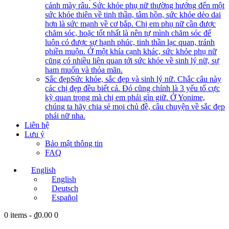
cánh mày râu. Sức khỏe phụ nữ thường hướng đến một
sức khỏe thiên về tinh thần, tâm hồn, sức khỏe dẻo dai
hơn là sức mạnh về cơ bắp. Chị em phụ nữ cần được
chăm sóc, hoặc tốt nhất là nên tự mình chăm sóc để
luôn có được sự hạnh phúc, tinh thần lạc quan, tránh
phiền muộn. Ở một khía cạnh khác, sức khỏe phụ nữ
cũng có nhiều liên quan tới sức khỏe về sinh lý nữ, sự
ham muốn và thỏa mãn.
Sắc đẹp
Sức khỏe, sắc đẹp và sinh lý nữ. Chắc câu này
các chị đẹp đều biết cả. Đó cũng chính là 3 yếu tố cực
kỳ quan trọng mà chị em phải gìn giữ. Ở Yonime,
chúng ta hãy chia sẻ mọi chủ đề, câu chuyện về sắc đẹp
phái nữ nha.
Liên hệ
Lưu ý
Bảo mật thông tin
FAQ
English
English
Deutsch
Español
0 items
-
₫0.00
0