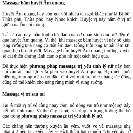
Massage bấm huyệt Âm quang
Huyệt Âm quang hay còn gọi với nhiều tên gọi khác như là Bì bộ,
Thừa phù, Thừa phò, hay Nhục khích. Huyệt vị này nằm ở vị trí
giữa của lằn chỉ mông
Tất cả các dây thần kinh chủ đạo của cơ quan sinh dục nữ đều đi
qua huyệt Âm quang. Vì thế, khi massage bấm huyệt vị này sẽ giúp
tăng cường khả năng co thắt âm đạo. Đồng thời tăng khoái cảm khi
quan hệ cho nữ giới. Massage bấm huyệt Âm quang thường xuyên
sẽ cải thiện chứng lãnh cảm ở phụ nữ một cách hiệu quả.
Để thực hiện
phương pháp massage trị yếu sinh lý nữ
này
bạn
chỉ cần ấn một lực vừa phải vào huyệt Âm quang. Bạn nên thực
hiện ngay trong màn dạo đầu. Chỉ với một lực nhẹ nhàng tác động
cũng có thể khiến cho nàng rùng mình vì sung sướng.
Massage vị trí sau tai
Tai là một vị trí vô cùng nhạy cảm, nó đóng vai trò như một sợi dây
kết nối tình cảm. Vì thế đây là một vị trí quan trọng không thể bỏ
qua trong
phương pháp massage trị yếu sinh lý nữ.
Các chàng nên thường xuyên âu yếm, vuốt ve và massage nhẹ
nhàng 2 bên tai. Điều này sẽ kích thích ham muốn “chuyện ấy” ở