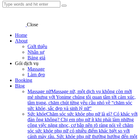
Close
Home
About
Giới thiệu
Nhân sự
Bảng giá
Gói dịch vụ
Massage
Làm đẹp
Booking
Blog
Massage nữ
Massage nữ, một dịch vụ không còn mới
mẻ nhưng với Yonime chúng tôi quan tâm tới cảm xúc,
tâm trạng, chăm chút từng yêu cầu nhỏ về “chăm sóc
sức khỏe, sắc đẹp và sinh lý nữ”
Sức khỏe
Chăm sóc sức khỏe phụ nữ là gì? Có khác với
đàn ông không? Chị em phụ nữ ít khi phải làm những
công việc nặng nhọc, cơ bắp nên rõ ràng nói về chăm
sóc sức khỏe phụ nữ có nhiều điểm khác biệt so với
cánh mày râu. Sức khỏe phụ nữ thường hướng đến một