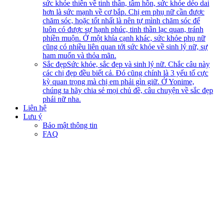
sức khỏe thiên về tinh thần, tâm hồn, sức khỏe dẻo dai
hơn là sức mạnh về cơ bắp. Chị em phụ nữ cần được
chăm sóc, hoặc tốt nhất là nên tự mình chăm sóc để
luôn có được sự hạnh phúc, tinh thần lạc quan, tránh
phiền muộn. Ở một khía cạnh khác, sức khỏe phụ nữ
cũng có nhiều liên quan tới sức khỏe về sinh lý nữ, sự
ham muốn và thỏa mãn.
Sắc đẹp
Sức khỏe, sắc đẹp và sinh lý nữ. Chắc câu này
các chị đẹp đều biết cả. Đó cũng chính là 3 yếu tố cực
kỳ quan trọng mà chị em phải gìn giữ. Ở Yonime,
chúng ta hãy chia sẻ mọi chủ đề, câu chuyện về sắc đẹp
phái nữ nha.
Liên hệ
Lưu ý
Bảo mật thông tin
FAQ