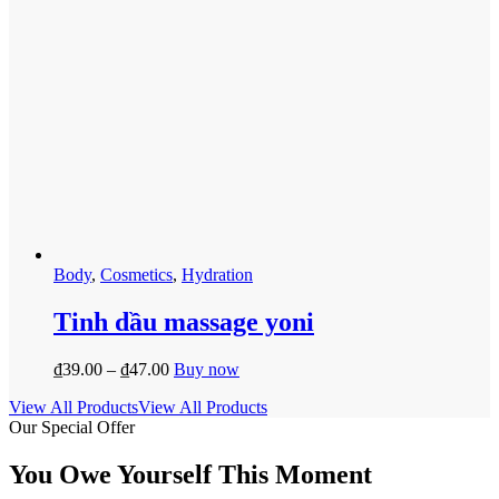
Body
,
Cosmetics
,
Hydration
Tinh dầu massage yoni
₫
39.00
–
₫
47.00
Buy now
View All Products
View All Products
Our Special Offer
You Owe Yourself This Moment