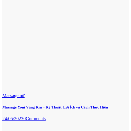
Massage nữ
Massage Yoni Vùng Kín – Kỹ Thuật, Lợi Ích và Cách Thực Hiện
24/05/2023
0
Comments