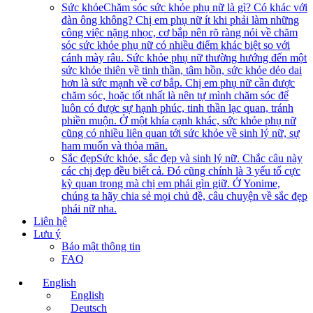
Sức khỏe
Chăm sóc sức khỏe phụ nữ là gì? Có khác với
đàn ông không? Chị em phụ nữ ít khi phải làm những
công việc nặng nhọc, cơ bắp nên rõ ràng nói về chăm
sóc sức khỏe phụ nữ có nhiều điểm khác biệt so với
cánh mày râu. Sức khỏe phụ nữ thường hướng đến một
sức khỏe thiên về tinh thần, tâm hồn, sức khỏe dẻo dai
hơn là sức mạnh về cơ bắp. Chị em phụ nữ cần được
chăm sóc, hoặc tốt nhất là nên tự mình chăm sóc để
luôn có được sự hạnh phúc, tinh thần lạc quan, tránh
phiền muộn. Ở một khía cạnh khác, sức khỏe phụ nữ
cũng có nhiều liên quan tới sức khỏe về sinh lý nữ, sự
ham muốn và thỏa mãn.
Sắc đẹp
Sức khỏe, sắc đẹp và sinh lý nữ. Chắc câu này
các chị đẹp đều biết cả. Đó cũng chính là 3 yếu tố cực
kỳ quan trọng mà chị em phải gìn giữ. Ở Yonime,
chúng ta hãy chia sẻ mọi chủ đề, câu chuyện về sắc đẹp
phái nữ nha.
Liên hệ
Lưu ý
Bảo mật thông tin
FAQ
English
English
Deutsch