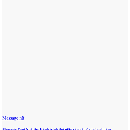
Massage nữ
Massage Yoni Nhà Bè: Hành trình thư giãn sâu và hòa hợp nội tâm