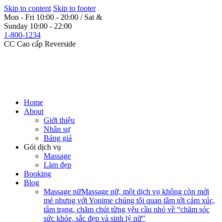
Skip to content
Skip to footer
Mon - Fri 10:00 - 20:00 / Sat &
Sunday 10:00 - 22:00
1-800-1234
CC Cao cấp Reverside
Home
About
Giới thiệu
Nhân sự
Bảng giá
Gói dịch vụ
Massage
Làm đẹp
Booking
Blog
Massage nữ
Massage nữ, một dịch vụ không còn mới
mẻ nhưng với Yonime chúng tôi quan tâm tới cảm xúc,
tâm trạng, chăm chút từng yêu cầu nhỏ về “chăm sóc
sức khỏe, sắc đẹp và sinh lý nữ”