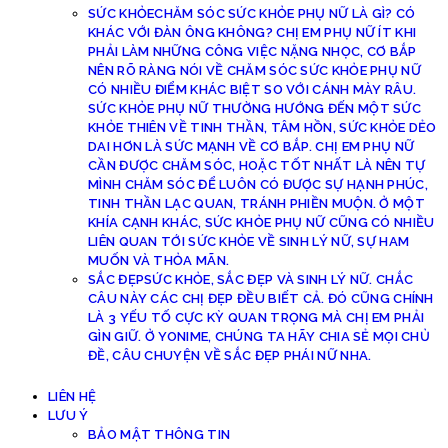
SỨC KHỎE
CHĂM SÓC SỨC KHỎE PHỤ NỮ LÀ GÌ? CÓ
KHÁC VỚI ĐÀN ÔNG KHÔNG? CHỊ EM PHỤ NỮ ÍT KHI
PHẢI LÀM NHỮNG CÔNG VIỆC NẶNG NHỌC, CƠ BẮP
NÊN RÕ RÀNG NÓI VỀ CHĂM SÓC SỨC KHỎE PHỤ NỮ
CÓ NHIỀU ĐIỂM KHÁC BIỆT SO VỚI CÁNH MÀY RÂU.
SỨC KHỎE PHỤ NỮ THƯỜNG HƯỚNG ĐẾN MỘT SỨC
KHỎE THIÊN VỀ TINH THẦN, TÂM HỒN, SỨC KHỎE DẺO
DAI HƠN LÀ SỨC MẠNH VỀ CƠ BẮP. CHỊ EM PHỤ NỮ
CẦN ĐƯỢC CHĂM SÓC, HOẶC TỐT NHẤT LÀ NÊN TỰ
MÌNH CHĂM SÓC ĐỂ LUÔN CÓ ĐƯỢC SỰ HẠNH PHÚC,
TINH THẦN LẠC QUAN, TRÁNH PHIỀN MUỘN. Ở MỘT
KHÍA CẠNH KHÁC, SỨC KHỎE PHỤ NỮ CŨNG CÓ NHIỀU
LIÊN QUAN TỚI SỨC KHỎE VỀ SINH LÝ NỮ, SỰ HAM
MUỐN VÀ THỎA MÃN.
SẮC ĐẸP
SỨC KHỎE, SẮC ĐẸP VÀ SINH LÝ NỮ. CHẮC
CÂU NÀY CÁC CHỊ ĐẸP ĐỀU BIẾT CẢ. ĐÓ CŨNG CHÍNH
LÀ 3 YẾU TỐ CỰC KỲ QUAN TRỌNG MÀ CHỊ EM PHẢI
GÌN GIỮ. Ở YONIME, CHÚNG TA HÃY CHIA SẺ MỌI CHỦ
ĐỀ, CÂU CHUYỆN VỀ SẮC ĐẸP PHÁI NỮ NHA.
LIÊN HỆ
LƯU Ý
BẢO MẬT THÔNG TIN