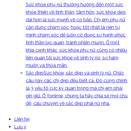
Sức khỏe phụ nữ thường hướng đến một sức
khỏe thiên về tinh thần, tâm hồn, sức khỏe dẻo
dai hơn là sức mạnh về cơ bắp. Chị em phụ nữ
cần được chăm sóc, hoặc tốt nhất là nên tự
mình chăm sóc để luôn có được sự hạnh phúc,
tinh thần lạc quan, tránh phiền muộn. Ở một
khía cạnh khác, sức khỏe phụ nữ cũng có nhiều
liên quan tới sức khỏe về sinh lý nữ, sự ham
muốn và thỏa mãn.
Sắc đẹp
Sức khỏe, sắc đẹp và sinh lý nữ. Chắc
câu này các chị đẹp đều biết cả. Đó cũng chính
là 3 yếu tố cực kỳ quan trọng mà chị em phải
gìn giữ. Ở Yonime, chúng ta hãy chia sẻ mọi chủ
đề, câu chuyện về sắc đẹp phái nữ nha.
Liên hệ
Lưu ý