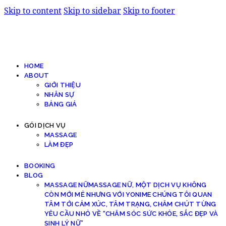
Skip to content
Skip to sidebar
Skip to footer
HOME
ABOUT
GIỚI THIỆU
NHÂN SỰ
BẢNG GIÁ
GÓI DỊCH VỤ
MASSAGE
LÀM ĐẸP
BOOKING
BLOG
MASSAGE NỮ
MASSAGE NỮ, MỘT DỊCH VỤ KHÔNG
CÒN MỚI MẺ NHƯNG VỚI YONIME CHÚNG TÔI QUAN
TÂM TỚI CẢM XÚC, TÂM TRẠNG, CHĂM CHÚT TỪNG
YÊU CẦU NHỎ VỀ “CHĂM SÓC SỨC KHỎE, SẮC ĐẸP VÀ
SINH LÝ NỮ”