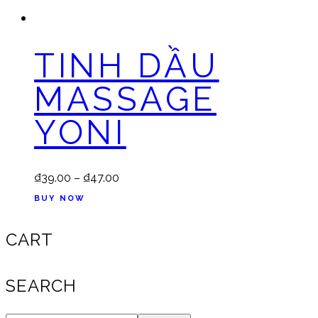
TINH DẦU
MASSAGE
YONI
₫
39.00
–
₫
47.00
BUY NOW
CART
SEARCH