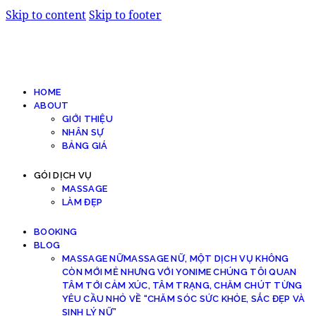
Skip to content
Skip to footer
HOME
ABOUT
GIỚI THIỆU
NHÂN SỰ
BẢNG GIÁ
GÓI DỊCH VỤ
MASSAGE
LÀM ĐẸP
BOOKING
BLOG
MASSAGE NỮ
MASSAGE NỮ, MỘT DỊCH VỤ KHÔNG
CÒN MỚI MẺ NHƯNG VỚI YONIME CHÚNG TÔI QUAN
TÂM TỚI CẢM XÚC, TÂM TRẠNG, CHĂM CHÚT TỪNG
YÊU CẦU NHỎ VỀ “CHĂM SÓC SỨC KHỎE, SẮC ĐẸP VÀ
SINH LÝ NỮ”