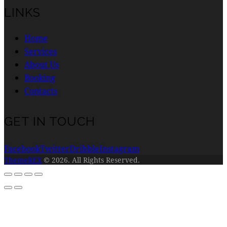
LINKS
Home
Services
About Us
Booking
Contacts
GET IN TOUCH
Facebook
Twitter
Dribble
Instagram
ThemeREX
© 2026. All Rights Reserved.