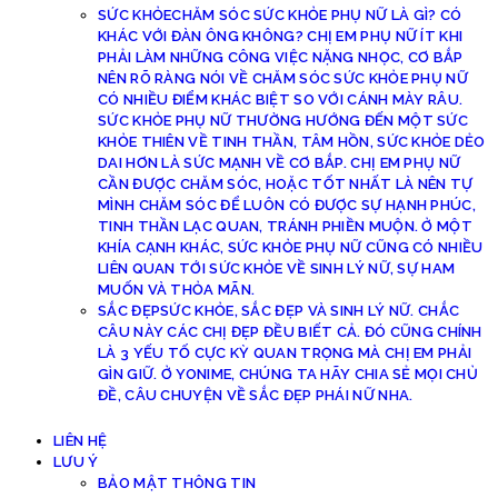
SỨC KHỎE
CHĂM SÓC SỨC KHỎE PHỤ NỮ LÀ GÌ? CÓ
KHÁC VỚI ĐÀN ÔNG KHÔNG? CHỊ EM PHỤ NỮ ÍT KHI
PHẢI LÀM NHỮNG CÔNG VIỆC NẶNG NHỌC, CƠ BẮP
NÊN RÕ RÀNG NÓI VỀ CHĂM SÓC SỨC KHỎE PHỤ NỮ
CÓ NHIỀU ĐIỂM KHÁC BIỆT SO VỚI CÁNH MÀY RÂU.
SỨC KHỎE PHỤ NỮ THƯỜNG HƯỚNG ĐẾN MỘT SỨC
KHỎE THIÊN VỀ TINH THẦN, TÂM HỒN, SỨC KHỎE DẺO
DAI HƠN LÀ SỨC MẠNH VỀ CƠ BẮP. CHỊ EM PHỤ NỮ
CẦN ĐƯỢC CHĂM SÓC, HOẶC TỐT NHẤT LÀ NÊN TỰ
MÌNH CHĂM SÓC ĐỂ LUÔN CÓ ĐƯỢC SỰ HẠNH PHÚC,
TINH THẦN LẠC QUAN, TRÁNH PHIỀN MUỘN. Ở MỘT
KHÍA CẠNH KHÁC, SỨC KHỎE PHỤ NỮ CŨNG CÓ NHIỀU
LIÊN QUAN TỚI SỨC KHỎE VỀ SINH LÝ NỮ, SỰ HAM
MUỐN VÀ THỎA MÃN.
SẮC ĐẸP
SỨC KHỎE, SẮC ĐẸP VÀ SINH LÝ NỮ. CHẮC
CÂU NÀY CÁC CHỊ ĐẸP ĐỀU BIẾT CẢ. ĐÓ CŨNG CHÍNH
LÀ 3 YẾU TỐ CỰC KỲ QUAN TRỌNG MÀ CHỊ EM PHẢI
GÌN GIỮ. Ở YONIME, CHÚNG TA HÃY CHIA SẺ MỌI CHỦ
ĐỀ, CÂU CHUYỆN VỀ SẮC ĐẸP PHÁI NỮ NHA.
LIÊN HỆ
LƯU Ý
BẢO MẬT THÔNG TIN