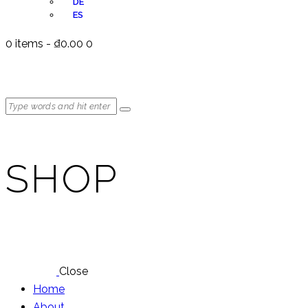
DE
ES
0 items
-
₫0.00
0
SHOP
Close
Home
About