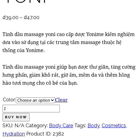
₫
39.00
–
₫
47.00
Tinh dầu massage yoni cao cấp được Yonime kiểm nghiệm
đưa vào sử dụng tại các trung tâm massage thuộc hệ
thống của Yonime.
Tinh dầu massage yoni giúp bạn được thư giãn, tăng cường
hưng phấn, giảm khô rát, giữ ẩm, mềm da và thêm hồng
hào tươi mọng cho cô bé của bạn.
Clear
Color
Tinh
dầu
BUY NOW
massage
SKU:
N/A
Category:
Body Care
Tags:
Body
,
Cosmetics
,
yoni
Hydration
Product ID:
2382