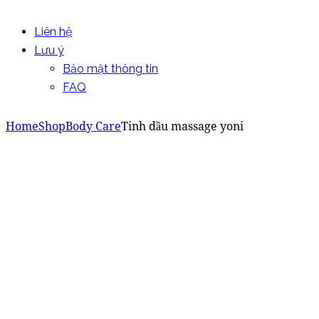
Liên hệ
Lưu ý
Bảo mật thông tin
FAQ
Home
Shop
Body Care
Tinh dầu massage yoni