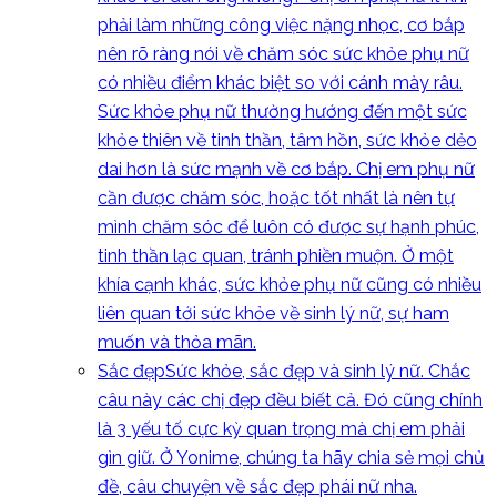
phải làm những công việc nặng nhọc, cơ bắp
nên rõ ràng nói về chăm sóc sức khỏe phụ nữ
có nhiều điểm khác biệt so với cánh mày râu.
Sức khỏe phụ nữ thường hướng đến một sức
khỏe thiên về tinh thần, tâm hồn, sức khỏe dẻo
dai hơn là sức mạnh về cơ bắp. Chị em phụ nữ
cần được chăm sóc, hoặc tốt nhất là nên tự
mình chăm sóc để luôn có được sự hạnh phúc,
tinh thần lạc quan, tránh phiền muộn. Ở một
khía cạnh khác, sức khỏe phụ nữ cũng có nhiều
liên quan tới sức khỏe về sinh lý nữ, sự ham
muốn và thỏa mãn.
Sắc đẹp
Sức khỏe, sắc đẹp và sinh lý nữ. Chắc
câu này các chị đẹp đều biết cả. Đó cũng chính
là 3 yếu tố cực kỳ quan trọng mà chị em phải
gìn giữ. Ở Yonime, chúng ta hãy chia sẻ mọi chủ
đề, câu chuyện về sắc đẹp phái nữ nha.