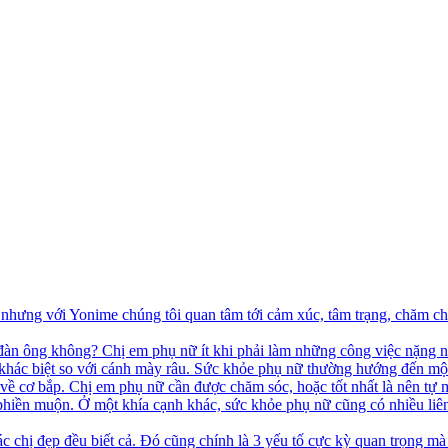
hưng với Yonime chúng tôi quan tâm tới cảm xúc, tâm trạng, chăm ch
đàn ông không? Chị em phụ nữ ít khi phải làm những công việc nặng n
 khác biệt so với cánh mày râu. Sức khỏe phụ nữ thường hướng đến một
 về cơ bắp. Chị em phụ nữ cần được chăm sóc, hoặc tốt nhất là nên tự
 phiền muộn. Ở một khía cạnh khác, sức khỏe phụ nữ cũng có nhiều liên
c chị đẹp đều biết cả. Đó cũng chính là 3 yếu tố cực kỳ quan trọng mà