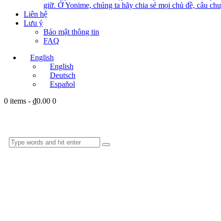
giữ. Ở Yonime, chúng ta hãy chia sẻ mọi chủ đề, câu chu
Liên hệ
Lưu ý
Bảo mật thông tin
FAQ
English
English
Deutsch
Español
0 items
-
₫0.00
0