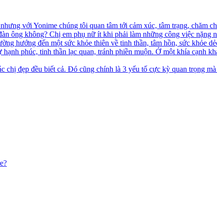
hưng với Yonime chúng tôi quan tâm tới cảm xúc, tâm trạng, chăm chú
đàn ông không? Chị em phụ nữ ít khi phải làm những công việc nặng n
ường hướng đến một sức khỏe thiên về tinh thần, tâm hồn, sức khỏe d
ự hạnh phúc, tinh thần lạc quan, tránh phiền muộn. Ở một khía cạnh kh
c chị đẹp đều biết cả. Đó cũng chính là 3 yếu tố cực kỳ quan trọng mà
re?