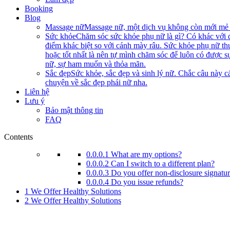
Booking
Blog
Massage nữ
Massage nữ, một dịch vụ không còn mới mẻ n
Sức khỏe
Chăm sóc sức khỏe phụ nữ là gì? Có khác với 
điểm khác biệt so với cánh mày râu. Sức khỏe phụ nữ th
hoặc tốt nhất là nên tự mình chăm sóc để luôn có được s
nữ, sự ham muốn và thỏa mãn.
Sắc đẹp
Sức khỏe, sắc đẹp và sinh lý nữ. Chắc câu này cá
chuyện về sắc đẹp phái nữ nha.
Liên hệ
Lưu ý
Bảo mật thông tin
FAQ
Contents
0.0.0.1
What are my options?
0.0.0.2
Can I switch to a different plan?
0.0.0.3
Do you offer non-disclosure signatu
0.0.0.4
Do you issue refunds?
1
We Offer Healthy Solutions
2
We Offer Healthy Solutions