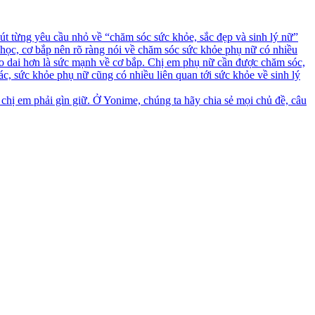
t từng yêu cầu nhỏ về “chăm sóc sức khỏe, sắc đẹp và sinh lý nữ”
học, cơ bắp nên rõ ràng nói về chăm sóc sức khỏe phụ nữ có nhiều
ẻo dai hơn là sức mạnh về cơ bắp. Chị em phụ nữ cần được chăm sóc,
ác, sức khỏe phụ nữ cũng có nhiều liên quan tới sức khỏe về sinh lý
 chị em phải gìn giữ. Ở Yonime, chúng ta hãy chia sẻ mọi chủ đề, câu