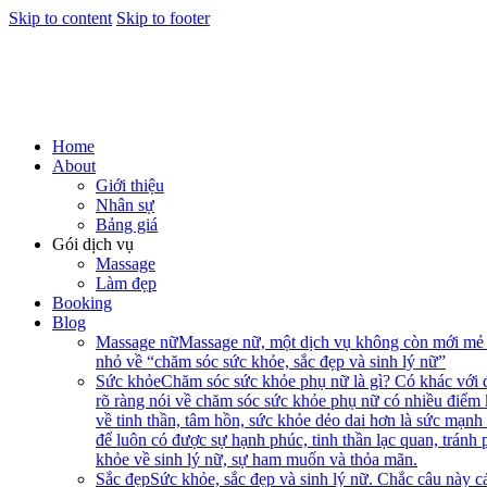
Skip to content
Skip to footer
Home
About
Giới thiệu
Nhân sự
Bảng giá
Gói dịch vụ
Massage
Làm đẹp
Booking
Blog
Massage nữ
Massage nữ, một dịch vụ không còn mới mẻ n
nhỏ về “chăm sóc sức khỏe, sắc đẹp và sinh lý nữ”
Sức khỏe
Chăm sóc sức khỏe phụ nữ là gì? Có khác với 
rõ ràng nói về chăm sóc sức khỏe phụ nữ có nhiều điểm
về tinh thần, tâm hồn, sức khỏe dẻo dai hơn là sức mạnh
để luôn có được sự hạnh phúc, tinh thần lạc quan, tránh
khỏe về sinh lý nữ, sự ham muốn và thỏa mãn.
Sắc đẹp
Sức khỏe, sắc đẹp và sinh lý nữ. Chắc câu này cá