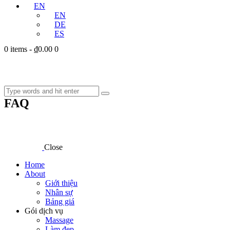
EN
EN
DE
ES
0 items
-
₫0.00
0
FAQ
Close
Home
About
Giới thiệu
Nhân sự
Bảng giá
Gói dịch vụ
Massage
Làm đẹp