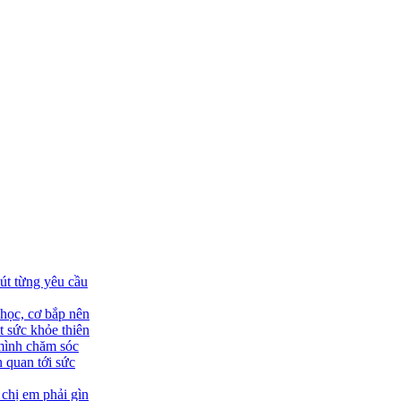
út từng yêu cầu
học, cơ bắp nên
 sức khỏe thiên
 mình chăm sóc
 quan tới sức
 chị em phải gìn