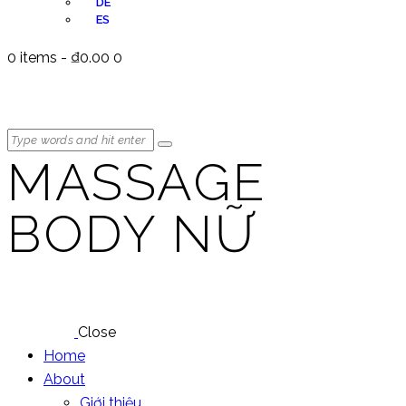
DE
ES
0 items
-
₫0.00
0
MASSAGE
BODY NỮ
Close
Home
About
Giới thiệu