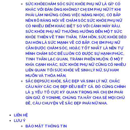
SỨC KHỎE
CHĂM SÓC SỨC KHỎE PHỤ NỮ LÀ GÌ? CÓ
KHÁC VỚI ĐÀN ÔNG KHÔNG? CHỊ EM PHỤ NỮ ÍT KHI
PHẢI LÀM NHỮNG CÔNG VIỆC NẶNG NHỌC, CƠ BẮP
NÊN RÕ RÀNG NÓI VỀ CHĂM SÓC SỨC KHỎE PHỤ NỮ
CÓ NHIỀU ĐIỂM KHÁC BIỆT SO VỚI CÁNH MÀY RÂU.
SỨC KHỎE PHỤ NỮ THƯỜNG HƯỚNG ĐẾN MỘT SỨC
KHỎE THIÊN VỀ TINH THẦN, TÂM HỒN, SỨC KHỎE DẺO
DAI HƠN LÀ SỨC MẠNH VỀ CƠ BẮP. CHỊ EM PHỤ NỮ
CẦN ĐƯỢC CHĂM SÓC, HOẶC TỐT NHẤT LÀ NÊN TỰ
MÌNH CHĂM SÓC ĐỂ LUÔN CÓ ĐƯỢC SỰ HẠNH PHÚC,
TINH THẦN LẠC QUAN, TRÁNH PHIỀN MUỘN. Ở MỘT
KHÍA CẠNH KHÁC, SỨC KHỎE PHỤ NỮ CŨNG CÓ NHIỀU
LIÊN QUAN TỚI SỨC KHỎE VỀ SINH LÝ NỮ, SỰ HAM
MUỐN VÀ THỎA MÃN.
SẮC ĐẸP
SỨC KHỎE, SẮC ĐẸP VÀ SINH LÝ NỮ. CHẮC
CÂU NÀY CÁC CHỊ ĐẸP ĐỀU BIẾT CẢ. ĐÓ CŨNG CHÍNH
LÀ 3 YẾU TỐ CỰC KỲ QUAN TRỌNG MÀ CHỊ EM PHẢI
GÌN GIỮ. Ở YONIME, CHÚNG TA HÃY CHIA SẺ MỌI CHỦ
ĐỀ, CÂU CHUYỆN VỀ SẮC ĐẸP PHÁI NỮ NHA.
LIÊN HỆ
LƯU Ý
BẢO MẬT THÔNG TIN