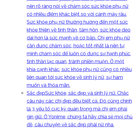
nên rõ ràng nói về chăm sóc sức khỏe phụ nữ
có nhiều điểm khác biệt so với cánh mày râu.
Sức khỏe phụ nữ thường hướng đến một sức
khỏe thiên về tinh thần, tâm hồn, sức khỏe dẻo
dai hơn là sức mạnh về cơ bắp. Chị em phụ nữ
cần được chăm sóc, hoặc tốt nhất là nên tự
mình chăm sóc để luôn có được sự hạnh phúc,
tinh thần lạc quan, tránh phiền muộn. Ở một
khía cạnh khác, sức khỏe phụ nữ cũng có nhiều
liên quan tới sức khỏe về sinh lý nữ, sự ham
muốn và thỏa mãn.
Sắc đẹp
Sức khỏe, sắc đẹp và sinh lý nữ. Chắc
câu này các chị đẹp đều biết cả. Đó cũng chính
là 3 yếu tố cực kỳ quan trọng mà chị em phải
gìn giữ. Ở Yonime, chúng ta hãy chia sẻ mọi chủ
đề, câu chuyện về sắc đẹp phái nữ nha.