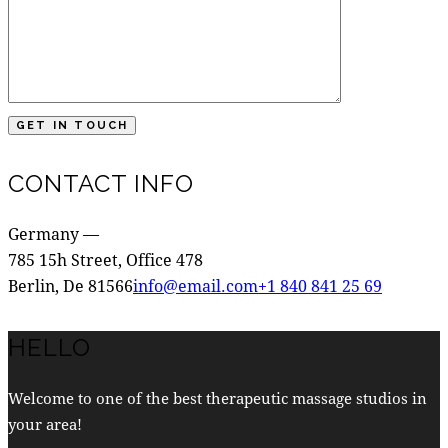
CONTACT INFO
Germany —
785 15h Street, Office 478
Berlin, De 81566
info@email.com
+1 840 841 25 69
HELLO
Welcome to one of the best therapeutic massage studios in
your area!