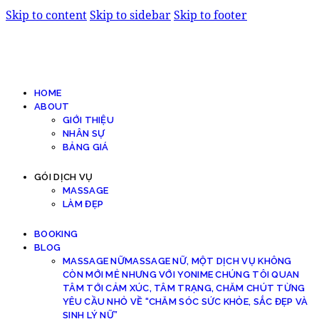
Skip to content
Skip to sidebar
Skip to footer
HOME
ABOUT
GIỚI THIỆU
NHÂN SỰ
BẢNG GIÁ
GÓI DỊCH VỤ
MASSAGE
LÀM ĐẸP
BOOKING
BLOG
MASSAGE NỮ
MASSAGE NỮ, MỘT DỊCH VỤ KHÔNG
CÒN MỚI MẺ NHƯNG VỚI YONIME CHÚNG TÔI QUAN
TÂM TỚI CẢM XÚC, TÂM TRẠNG, CHĂM CHÚT TỪNG
YÊU CẦU NHỎ VỀ “CHĂM SÓC SỨC KHỎE, SẮC ĐẸP VÀ
SINH LÝ NỮ”