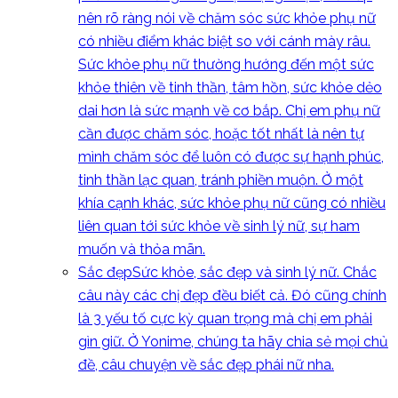
nên rõ ràng nói về chăm sóc sức khỏe phụ nữ
có nhiều điểm khác biệt so với cánh mày râu.
Sức khỏe phụ nữ thường hướng đến một sức
khỏe thiên về tinh thần, tâm hồn, sức khỏe dẻo
dai hơn là sức mạnh về cơ bắp. Chị em phụ nữ
cần được chăm sóc, hoặc tốt nhất là nên tự
mình chăm sóc để luôn có được sự hạnh phúc,
tinh thần lạc quan, tránh phiền muộn. Ở một
khía cạnh khác, sức khỏe phụ nữ cũng có nhiều
liên quan tới sức khỏe về sinh lý nữ, sự ham
muốn và thỏa mãn.
Sắc đẹp
Sức khỏe, sắc đẹp và sinh lý nữ. Chắc
câu này các chị đẹp đều biết cả. Đó cũng chính
là 3 yếu tố cực kỳ quan trọng mà chị em phải
gìn giữ. Ở Yonime, chúng ta hãy chia sẻ mọi chủ
đề, câu chuyện về sắc đẹp phái nữ nha.