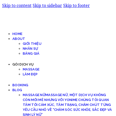
Skip to content
Skip to sidebar
Skip to footer
HOME
ABOUT
GIỚI THIỆU
NHÂN SỰ
BẢNG GIÁ
GÓI DỊCH VỤ
MASSAGE
LÀM ĐẸP
BOOKING
BLOG
MASSAGE NỮ
MASSAGE NỮ, MỘT DỊCH VỤ KHÔNG
CÒN MỚI MẺ NHƯNG VỚI YONIME CHÚNG TÔI QUAN
TÂM TỚI CẢM XÚC, TÂM TRẠNG, CHĂM CHÚT TỪNG
YÊU CẦU NHỎ VỀ “CHĂM SÓC SỨC KHỎE, SẮC ĐẸP VÀ
SINH LÝ NỮ”