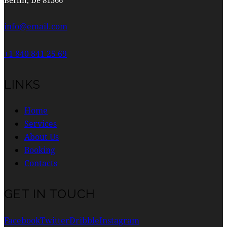
info@email.com
+1 840 841 25 69
LINKS
Home
Services
About Us
Booking
Contacts
GET IN TOUCH
Facebook
Twitter
Dribble
Instagram