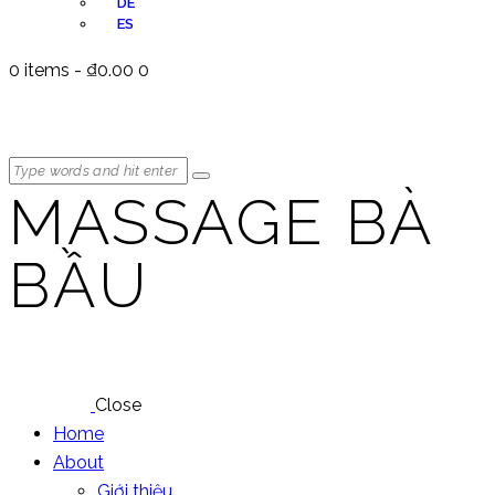
DE
ES
0 items
-
₫0.00
0
MASSAGE BÀ
BẦU
Close
Home
About
Giới thiệu