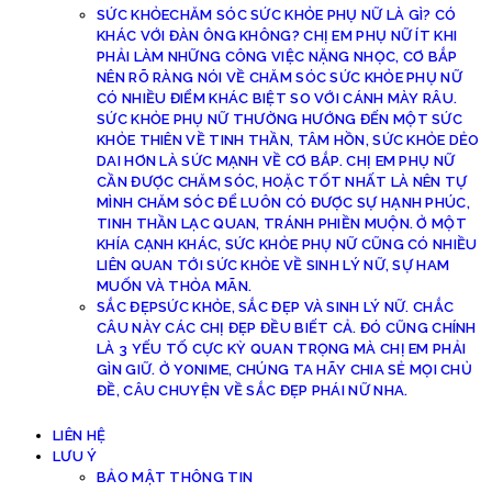
SỨC KHỎE
CHĂM SÓC SỨC KHỎE PHỤ NỮ LÀ GÌ? CÓ
KHÁC VỚI ĐÀN ÔNG KHÔNG? CHỊ EM PHỤ NỮ ÍT KHI
PHẢI LÀM NHỮNG CÔNG VIỆC NẶNG NHỌC, CƠ BẮP
NÊN RÕ RÀNG NÓI VỀ CHĂM SÓC SỨC KHỎE PHỤ NỮ
CÓ NHIỀU ĐIỂM KHÁC BIỆT SO VỚI CÁNH MÀY RÂU.
SỨC KHỎE PHỤ NỮ THƯỜNG HƯỚNG ĐẾN MỘT SỨC
KHỎE THIÊN VỀ TINH THẦN, TÂM HỒN, SỨC KHỎE DẺO
DAI HƠN LÀ SỨC MẠNH VỀ CƠ BẮP. CHỊ EM PHỤ NỮ
CẦN ĐƯỢC CHĂM SÓC, HOẶC TỐT NHẤT LÀ NÊN TỰ
MÌNH CHĂM SÓC ĐỂ LUÔN CÓ ĐƯỢC SỰ HẠNH PHÚC,
TINH THẦN LẠC QUAN, TRÁNH PHIỀN MUỘN. Ở MỘT
KHÍA CẠNH KHÁC, SỨC KHỎE PHỤ NỮ CŨNG CÓ NHIỀU
LIÊN QUAN TỚI SỨC KHỎE VỀ SINH LÝ NỮ, SỰ HAM
MUỐN VÀ THỎA MÃN.
SẮC ĐẸP
SỨC KHỎE, SẮC ĐẸP VÀ SINH LÝ NỮ. CHẮC
CÂU NÀY CÁC CHỊ ĐẸP ĐỀU BIẾT CẢ. ĐÓ CŨNG CHÍNH
LÀ 3 YẾU TỐ CỰC KỲ QUAN TRỌNG MÀ CHỊ EM PHẢI
GÌN GIỮ. Ở YONIME, CHÚNG TA HÃY CHIA SẺ MỌI CHỦ
ĐỀ, CÂU CHUYỆN VỀ SẮC ĐẸP PHÁI NỮ NHA.
LIÊN HỆ
LƯU Ý
BẢO MẬT THÔNG TIN