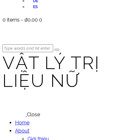
DE
ES
0 items
-
₫0.00
0
VẬT LÝ TRỊ
LIỆU NỮ
Close
Home
About
Giới thiệu