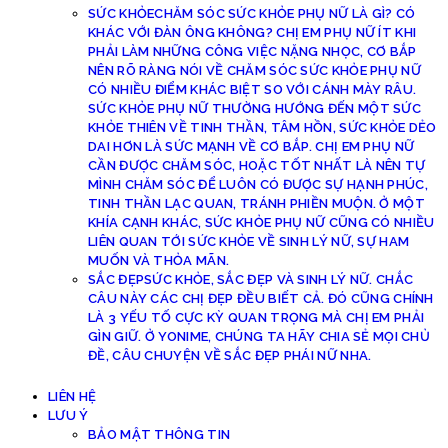
SỨC KHỎE
CHĂM SÓC SỨC KHỎE PHỤ NỮ LÀ GÌ? CÓ
KHÁC VỚI ĐÀN ÔNG KHÔNG? CHỊ EM PHỤ NỮ ÍT KHI
PHẢI LÀM NHỮNG CÔNG VIỆC NẶNG NHỌC, CƠ BẮP
NÊN RÕ RÀNG NÓI VỀ CHĂM SÓC SỨC KHỎE PHỤ NỮ
CÓ NHIỀU ĐIỂM KHÁC BIỆT SO VỚI CÁNH MÀY RÂU.
SỨC KHỎE PHỤ NỮ THƯỜNG HƯỚNG ĐẾN MỘT SỨC
KHỎE THIÊN VỀ TINH THẦN, TÂM HỒN, SỨC KHỎE DẺO
DAI HƠN LÀ SỨC MẠNH VỀ CƠ BẮP. CHỊ EM PHỤ NỮ
CẦN ĐƯỢC CHĂM SÓC, HOẶC TỐT NHẤT LÀ NÊN TỰ
MÌNH CHĂM SÓC ĐỂ LUÔN CÓ ĐƯỢC SỰ HẠNH PHÚC,
TINH THẦN LẠC QUAN, TRÁNH PHIỀN MUỘN. Ở MỘT
KHÍA CẠNH KHÁC, SỨC KHỎE PHỤ NỮ CŨNG CÓ NHIỀU
LIÊN QUAN TỚI SỨC KHỎE VỀ SINH LÝ NỮ, SỰ HAM
MUỐN VÀ THỎA MÃN.
SẮC ĐẸP
SỨC KHỎE, SẮC ĐẸP VÀ SINH LÝ NỮ. CHẮC
CÂU NÀY CÁC CHỊ ĐẸP ĐỀU BIẾT CẢ. ĐÓ CŨNG CHÍNH
LÀ 3 YẾU TỐ CỰC KỲ QUAN TRỌNG MÀ CHỊ EM PHẢI
GÌN GIỮ. Ở YONIME, CHÚNG TA HÃY CHIA SẺ MỌI CHỦ
ĐỀ, CÂU CHUYỆN VỀ SẮC ĐẸP PHÁI NỮ NHA.
LIÊN HỆ
LƯU Ý
BẢO MẬT THÔNG TIN