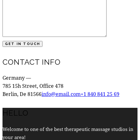
CONTACT INFO
Germany —
785 15h Street, Office 478
Berlin, De 81566
info@email.com
+1 840 841 25 69
HELLO
Welcome to one of the best therapeutic massage studios in
your area!