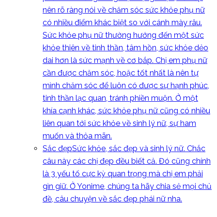
nên rõ ràng nói về chăm sóc sức khỏe phụ nữ
có nhiều điểm khác biệt so với cánh mày râu.
Sức khỏe phụ nữ thường hướng đến một sức
khỏe thiên về tinh thần, tâm hồn, sức khỏe dẻo
dai hơn là sức mạnh về cơ bắp. Chị em phụ nữ
cần được chăm sóc, hoặc tốt nhất là nên tự
mình chăm sóc để luôn có được sự hạnh phúc,
tinh thần lạc quan, tránh phiền muộn. Ở một
khía cạnh khác, sức khỏe phụ nữ cũng có nhiều
liên quan tới sức khỏe về sinh lý nữ, sự ham
muốn và thỏa mãn.
Sắc đẹp
Sức khỏe, sắc đẹp và sinh lý nữ. Chắc
câu này các chị đẹp đều biết cả. Đó cũng chính
là 3 yếu tố cực kỳ quan trọng mà chị em phải
gìn giữ. Ở Yonime, chúng ta hãy chia sẻ mọi chủ
đề, câu chuyện về sắc đẹp phái nữ nha.