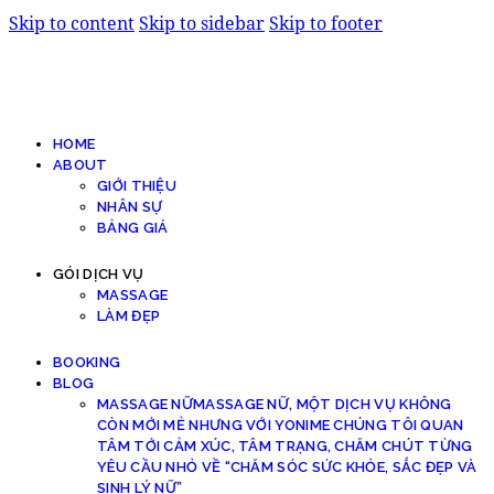
Skip to content
Skip to sidebar
Skip to footer
HOME
ABOUT
GIỚI THIỆU
NHÂN SỰ
BẢNG GIÁ
GÓI DỊCH VỤ
MASSAGE
LÀM ĐẸP
BOOKING
BLOG
MASSAGE NỮ
MASSAGE NỮ, MỘT DỊCH VỤ KHÔNG
CÒN MỚI MẺ NHƯNG VỚI YONIME CHÚNG TÔI QUAN
TÂM TỚI CẢM XÚC, TÂM TRẠNG, CHĂM CHÚT TỪNG
YÊU CẦU NHỎ VỀ “CHĂM SÓC SỨC KHỎE, SẮC ĐẸP VÀ
SINH LÝ NỮ”