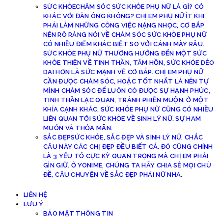
SỨC KHỎE
CHĂM SÓC SỨC KHỎE PHỤ NỮ LÀ GÌ? CÓ
KHÁC VỚI ĐÀN ÔNG KHÔNG? CHỊ EM PHỤ NỮ ÍT KHI
PHẢI LÀM NHỮNG CÔNG VIỆC NẶNG NHỌC, CƠ BẮP
NÊN RÕ RÀNG NÓI VỀ CHĂM SÓC SỨC KHỎE PHỤ NỮ
CÓ NHIỀU ĐIỂM KHÁC BIỆT SO VỚI CÁNH MÀY RÂU.
SỨC KHỎE PHỤ NỮ THƯỜNG HƯỚNG ĐẾN MỘT SỨC
KHỎE THIÊN VỀ TINH THẦN, TÂM HỒN, SỨC KHỎE DẺO
DAI HƠN LÀ SỨC MẠNH VỀ CƠ BẮP. CHỊ EM PHỤ NỮ
CẦN ĐƯỢC CHĂM SÓC, HOẶC TỐT NHẤT LÀ NÊN TỰ
MÌNH CHĂM SÓC ĐỂ LUÔN CÓ ĐƯỢC SỰ HẠNH PHÚC,
TINH THẦN LẠC QUAN, TRÁNH PHIỀN MUỘN. Ở MỘT
KHÍA CẠNH KHÁC, SỨC KHỎE PHỤ NỮ CŨNG CÓ NHIỀU
LIÊN QUAN TỚI SỨC KHỎE VỀ SINH LÝ NỮ, SỰ HAM
MUỐN VÀ THỎA MÃN.
SẮC ĐẸP
SỨC KHỎE, SẮC ĐẸP VÀ SINH LÝ NỮ. CHẮC
CÂU NÀY CÁC CHỊ ĐẸP ĐỀU BIẾT CẢ. ĐÓ CŨNG CHÍNH
LÀ 3 YẾU TỐ CỰC KỲ QUAN TRỌNG MÀ CHỊ EM PHẢI
GÌN GIỮ. Ở YONIME, CHÚNG TA HÃY CHIA SẺ MỌI CHỦ
ĐỀ, CÂU CHUYỆN VỀ SẮC ĐẸP PHÁI NỮ NHA.
LIÊN HỆ
LƯU Ý
BẢO MẬT THÔNG TIN