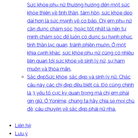
Sức khỏe phụ nữ thường hướng đến một sức
khỏe thiên về tinh thần, tâm hồn, sức khỏe dẻo
dai hơn là sức mạnh về cơ bắp. Chị em phụ nữ
cần được chăm sóc, hoặc tốt nhất là nên tự
mình chăm sóc để luôn có được sự hạnh phúc,
tinh thần lạc quan, tránh phiền muộn. Ở một
khía cạnh khác, sức khỏe phụ nữ cũng có nhiều
liên quan tới sức khỏe về sinh lý nữ, sự ham
muốn và thỏa mãn.
Sắc đẹp
Sức khỏe, sắc đẹp và sinh lý nữ. Chắc
câu này các chị đẹp đều biết cả. Đó cũng chính
là 3 yếu tố cực kỳ quan trọng mà chị em phải
gìn giữ. Ở Yonime, chúng ta hãy chia sẻ mọi chủ
đề, câu chuyện về sắc đẹp phái nữ nha.
Liên hệ
Lưu ý