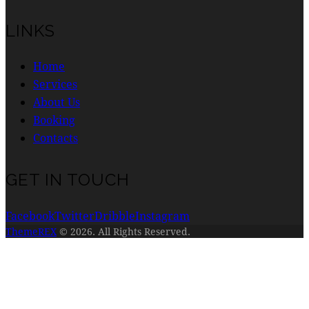
LINKS
Home
Services
About Us
Booking
Contacts
GET IN TOUCH
Facebook
Twitter
Dribble
Instagram
ThemeREX
© 2026. All Rights Reserved.