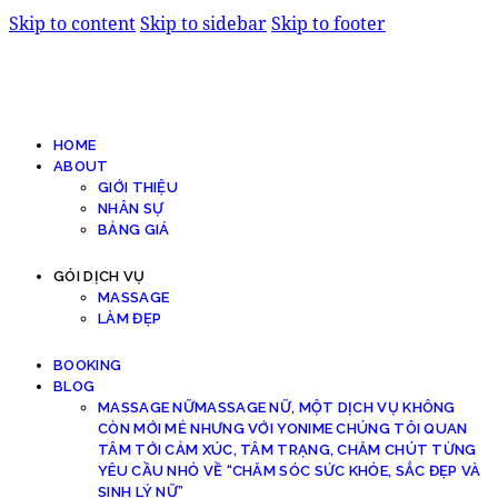
Skip to content
Skip to sidebar
Skip to footer
HOME
ABOUT
GIỚI THIỆU
NHÂN SỰ
BẢNG GIÁ
GÓI DỊCH VỤ
MASSAGE
LÀM ĐẸP
BOOKING
BLOG
MASSAGE NỮ
MASSAGE NỮ, MỘT DỊCH VỤ KHÔNG
CÒN MỚI MẺ NHƯNG VỚI YONIME CHÚNG TÔI QUAN
TÂM TỚI CẢM XÚC, TÂM TRẠNG, CHĂM CHÚT TỪNG
YÊU CẦU NHỎ VỀ “CHĂM SÓC SỨC KHỎE, SẮC ĐẸP VÀ
SINH LÝ NỮ”