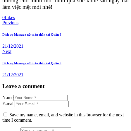
thưởng cho mình một món quà sức khỏe sau ngày dài
làm việc mệt mỏi nhé!
0
Likes
Post
Previous
navigation
Dịch vụ Massage nữ toàn thân tại Quận 3
21/12/2021
Next
Dịch vụ Massage nữ toàn thân tại Quận 5
21/12/2021
Leave a comment
Name
E-mail
Save my name, email, and website in this browser for the next
time I comment.