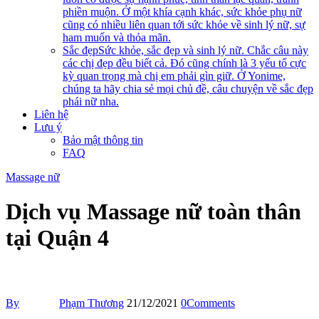
phiền muộn. Ở một khía cạnh khác, sức khỏe phụ nữ
cũng có nhiều liên quan tới sức khỏe về sinh lý nữ, sự
ham muốn và thỏa mãn.
Sắc đẹp
Sức khỏe, sắc đẹp và sinh lý nữ. Chắc câu này
các chị đẹp đều biết cả. Đó cũng chính là 3 yếu tố cực
kỳ quan trọng mà chị em phải gìn giữ. Ở Yonime,
chúng ta hãy chia sẻ mọi chủ đề, câu chuyện về sắc đẹp
phái nữ nha.
Liên hệ
Lưu ý
Bảo mật thông tin
FAQ
Massage nữ
Dịch vụ Massage nữ toàn thân
tại Quận 4
By
Phạm Thương
21/12/2021
0
Comments