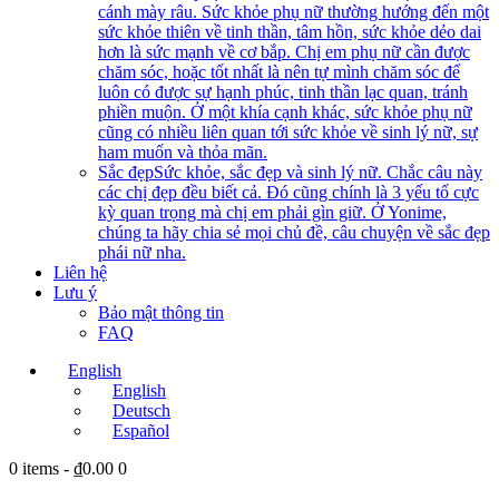
cánh mày râu. Sức khỏe phụ nữ thường hướng đến một
sức khỏe thiên về tinh thần, tâm hồn, sức khỏe dẻo dai
hơn là sức mạnh về cơ bắp. Chị em phụ nữ cần được
chăm sóc, hoặc tốt nhất là nên tự mình chăm sóc để
luôn có được sự hạnh phúc, tinh thần lạc quan, tránh
phiền muộn. Ở một khía cạnh khác, sức khỏe phụ nữ
cũng có nhiều liên quan tới sức khỏe về sinh lý nữ, sự
ham muốn và thỏa mãn.
Sắc đẹp
Sức khỏe, sắc đẹp và sinh lý nữ. Chắc câu này
các chị đẹp đều biết cả. Đó cũng chính là 3 yếu tố cực
kỳ quan trọng mà chị em phải gìn giữ. Ở Yonime,
chúng ta hãy chia sẻ mọi chủ đề, câu chuyện về sắc đẹp
phái nữ nha.
Liên hệ
Lưu ý
Bảo mật thông tin
FAQ
English
English
Deutsch
Español
0 items
-
₫0.00
0