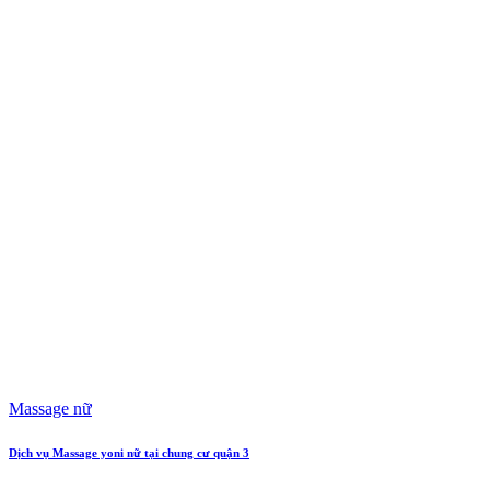
Massage nữ
Dịch vụ Massage yoni nữ tại chung cư quận 3