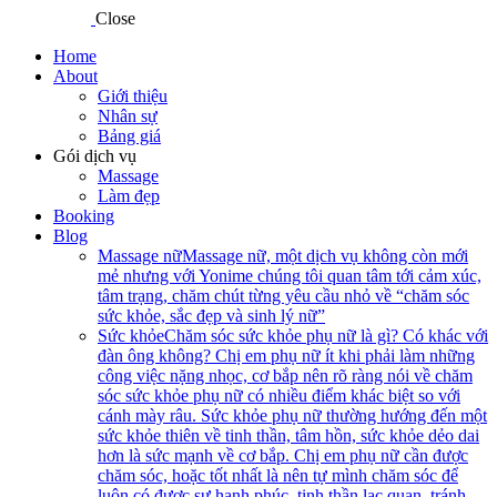
Close
Home
About
Giới thiệu
Nhân sự
Bảng giá
Gói dịch vụ
Massage
Làm đẹp
Booking
Blog
Massage nữ
Massage nữ, một dịch vụ không còn mới
mẻ nhưng với Yonime chúng tôi quan tâm tới cảm xúc,
tâm trạng, chăm chút từng yêu cầu nhỏ về “chăm sóc
sức khỏe, sắc đẹp và sinh lý nữ”
Sức khỏe
Chăm sóc sức khỏe phụ nữ là gì? Có khác với
đàn ông không? Chị em phụ nữ ít khi phải làm những
công việc nặng nhọc, cơ bắp nên rõ ràng nói về chăm
sóc sức khỏe phụ nữ có nhiều điểm khác biệt so với
cánh mày râu. Sức khỏe phụ nữ thường hướng đến một
sức khỏe thiên về tinh thần, tâm hồn, sức khỏe dẻo dai
hơn là sức mạnh về cơ bắp. Chị em phụ nữ cần được
chăm sóc, hoặc tốt nhất là nên tự mình chăm sóc để
luôn có được sự hạnh phúc, tinh thần lạc quan, tránh