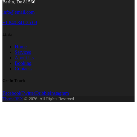
Berlin, De 81566
info@email.com
+1 840 841 25 69
Links
Home
Services
About Us
Booking
Contacts
Get In Touch
Facebook
Twitter
Dribble
Instagram
ThemeREX
© 2026. All Rights Reserved.