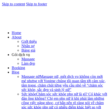
Skip to content
Skip to footer
Home
About
Giới thiệu
Nhân sự
Bảng giá
Gói dịch vụ
Massage
Làm đẹp
Booking
Blog
Massage nữ
Massage nữ, một dịch vụ không còn mới
mẻ nhưng với Yonime chúng tôi quan tâm tới cảm xúc,
tâm trạng, chăm chút từng yêu cầu nhỏ về “chăm sóc
sức khỏe, sắc đẹp và sinh lý nữ”
Sức khỏe
Chăm sóc sức khỏe phụ nữ là gì? Có khác với
đàn ông không? Chị em phụ nữ ít khi phải làm những
công việc nặng nhọc, cơ bắp nên rõ ràng nói về chăm
sóc sức khỏe phụ nữ có nhiều điểm khác biệt so với