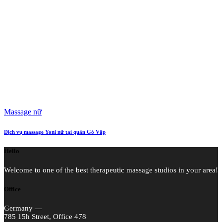
Massage nữ
Dịch vụ massage Yoni nữ tại quận Gò Vấp
Hello
Welcome to one of the best therapeutic massage studios in your area!
Office
Germany —
785 15h Street, Office 478