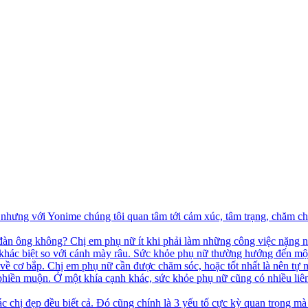
hưng với Yonime chúng tôi quan tâm tới cảm xúc, tâm trạng, chăm ch
đàn ông không? Chị em phụ nữ ít khi phải làm những công việc nặng n
 khác biệt so với cánh mày râu. Sức khỏe phụ nữ thường hướng đến một
 về cơ bắp. Chị em phụ nữ cần được chăm sóc, hoặc tốt nhất là nên tự
 phiền muộn. Ở một khía cạnh khác, sức khỏe phụ nữ cũng có nhiều liên
c chị đẹp đều biết cả. Đó cũng chính là 3 yếu tố cực kỳ quan trọng mà