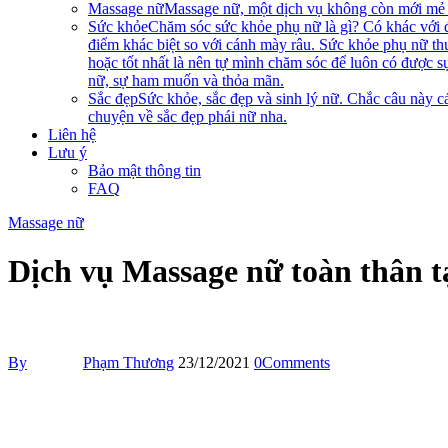
Massage nữ
Massage nữ, một dịch vụ không còn mới mẻ n
Sức khỏe
Chăm sóc sức khỏe phụ nữ là gì? Có khác với 
điểm khác biệt so với cánh mày râu. Sức khỏe phụ nữ th
hoặc tốt nhất là nên tự mình chăm sóc để luôn có được s
nữ, sự ham muốn và thỏa mãn.
Sắc đẹp
Sức khỏe, sắc đẹp và sinh lý nữ. Chắc câu này cá
chuyện về sắc đẹp phái nữ nha.
Liên hệ
Lưu ý
Bảo mật thông tin
FAQ
Massage nữ
Dịch vụ Massage nữ toàn thân 
By
Phạm Thương
23/12/2021
0
Comments