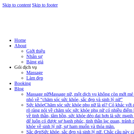
Skip to content
Skip to footer
Home
About
Giới thiệu
Nhân sự
Bảng giá
Gói dịch vụ
Massage
Làm đẹp
Booking
Blog
Massage nữ
Massage nữ, một dịch vụ không còn mới mẻ n
nhỏ về “chăm sóc sức khỏe, sắc đẹp và sinh lý nữ”
Sức khỏe
Chăm sóc sức khỏe phụ nữ là gì? Có khác với 
rõ ràng nói về chăm sóc sức khỏe phụ nữ có nhiều điểm
về tinh thần, tâm hồn, sức khỏe dẻo dai hơn là sức mạnh
để luôn có được sự hạnh phúc, tinh thần lạc quan, tránh
khỏe về sinh lý nữ, sự ham muốn và thỏa mãn.
Sắc đẹp
Sức khỏe, sắc đẹp và sinh lý nữ. Chắc câu này cá