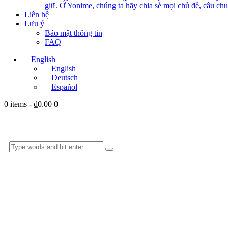
giữ. Ở Yonime, chúng ta hãy chia sẻ mọi chủ đề, câu chu
Liên hệ
Lưu ý
Bảo mật thông tin
FAQ
English
English
Deutsch
Español
0 items
-
₫0.00
0