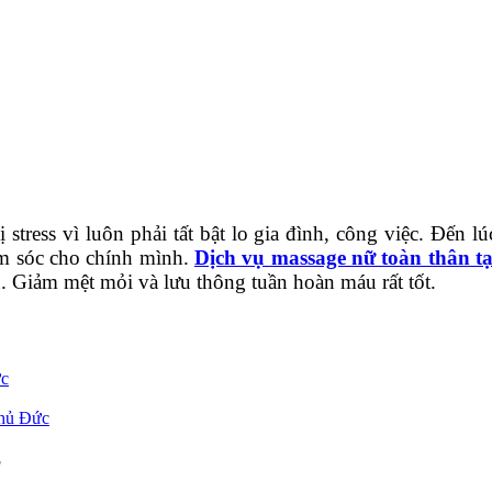
ss vì luôn phải tất bật lo gia đình, công việc. Đến lúc 
ăm sóc cho chính mình.
Dịch vụ massage nữ toàn thân t
gủ. Giảm mệt mỏi và lưu thông tuần hoàn máu rất tốt.
ức
Thủ Đức
?