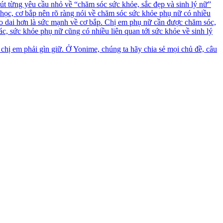
t từng yêu cầu nhỏ về “chăm sóc sức khỏe, sắc đẹp và sinh lý nữ”
học, cơ bắp nên rõ ràng nói về chăm sóc sức khỏe phụ nữ có nhiều
ẻo dai hơn là sức mạnh về cơ bắp. Chị em phụ nữ cần được chăm sóc,
ác, sức khỏe phụ nữ cũng có nhiều liên quan tới sức khỏe về sinh lý
 chị em phải gìn giữ. Ở Yonime, chúng ta hãy chia sẻ mọi chủ đề, câu