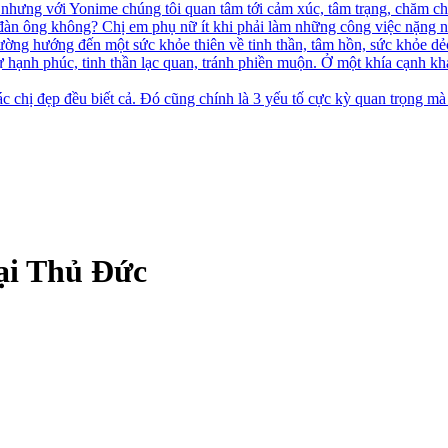
hưng với Yonime chúng tôi quan tâm tới cảm xúc, tâm trạng, chăm chú
đàn ông không? Chị em phụ nữ ít khi phải làm những công việc nặng n
ường hướng đến một sức khỏe thiên về tinh thần, tâm hồn, sức khỏe d
ự hạnh phúc, tinh thần lạc quan, tránh phiền muộn. Ở một khía cạnh kh
c chị đẹp đều biết cả. Đó cũng chính là 3 yếu tố cực kỳ quan trọng mà
tại Thủ Đức