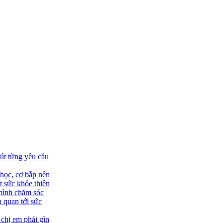
út từng yêu cầu
học, cơ bắp nên
 sức khỏe thiên
 mình chăm sóc
 quan tới sức
 chị em phải gìn