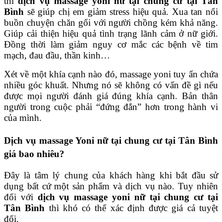
thì
dịch vụ massage yoni nữ tại chung cư tại Tân
Bình
sẽ
giúp chị em giảm stress hiệu quả. Xua tan nổi
buồn chuyện chăn gối với người chồng kém khả năng.
Giúp cải thiện hiệu quả tình trạng lãnh cảm ở nữ giới.
Đồng thời làm giảm nguy cơ mắc các bệnh về tim
mạch, đau đầu, thần kinh…
Xét về một khía cạnh nào đó, massage yoni tuy ẩn chứa
nhiều góc khuất. Nhưng nó sẽ không có vấn đề gì nếu
được mọi người đánh giá đúng khía cạnh. Bản thân
người trong cuộc phải “đứng đắn” hơn trong hành vi
của mình.
Dịch vụ massage Yoni nữ tại chung cư tại Tân Bình
giá bao nhiêu?
Đây là tâm lý chung của khách hàng khi bắt đầu sử
dụng bất cứ một sản phẩm và dịch vụ nào. Tuy nhiên
đối với
dịch vụ massage yoni
nữ tại chung cư tại
Tân Bình
thì khó có thể xác định được giá cả tuyệt
đối.