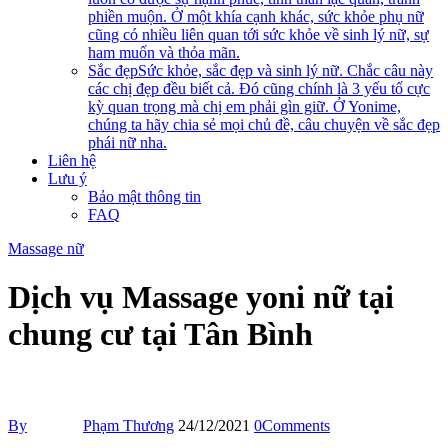
phiền muộn. Ở một khía cạnh khác, sức khỏe phụ nữ
cũng có nhiều liên quan tới sức khỏe về sinh lý nữ, sự
ham muốn và thỏa mãn.
Sắc đẹp
Sức khỏe, sắc đẹp và sinh lý nữ. Chắc câu này
các chị đẹp đều biết cả. Đó cũng chính là 3 yếu tố cực
kỳ quan trọng mà chị em phải gìn giữ. Ở Yonime,
chúng ta hãy chia sẻ mọi chủ đề, câu chuyện về sắc đẹp
phái nữ nha.
Liên hệ
Lưu ý
Bảo mật thông tin
FAQ
Massage nữ
Dịch vụ Massage yoni nữ tại
chung cư tại Tân Bình
By
Phạm Thương
24/12/2021
0
Comments