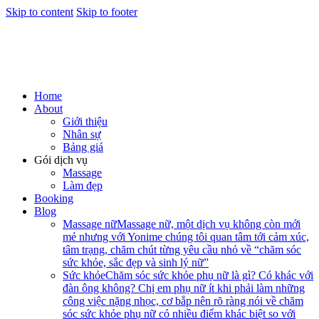
Skip to content
Skip to footer
Home
About
Giới thiệu
Nhân sự
Bảng giá
Gói dịch vụ
Massage
Làm đẹp
Booking
Blog
Massage nữ
Massage nữ, một dịch vụ không còn mới
mẻ nhưng với Yonime chúng tôi quan tâm tới cảm xúc,
tâm trạng, chăm chút từng yêu cầu nhỏ về “chăm sóc
sức khỏe, sắc đẹp và sinh lý nữ”
Sức khỏe
Chăm sóc sức khỏe phụ nữ là gì? Có khác với
đàn ông không? Chị em phụ nữ ít khi phải làm những
công việc nặng nhọc, cơ bắp nên rõ ràng nói về chăm
sóc sức khỏe phụ nữ có nhiều điểm khác biệt so với