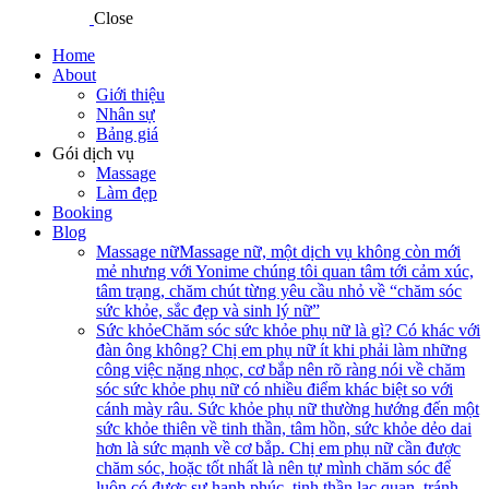
Close
Home
About
Giới thiệu
Nhân sự
Bảng giá
Gói dịch vụ
Massage
Làm đẹp
Booking
Blog
Massage nữ
Massage nữ, một dịch vụ không còn mới
mẻ nhưng với Yonime chúng tôi quan tâm tới cảm xúc,
tâm trạng, chăm chút từng yêu cầu nhỏ về “chăm sóc
sức khỏe, sắc đẹp và sinh lý nữ”
Sức khỏe
Chăm sóc sức khỏe phụ nữ là gì? Có khác với
đàn ông không? Chị em phụ nữ ít khi phải làm những
công việc nặng nhọc, cơ bắp nên rõ ràng nói về chăm
sóc sức khỏe phụ nữ có nhiều điểm khác biệt so với
cánh mày râu. Sức khỏe phụ nữ thường hướng đến một
sức khỏe thiên về tinh thần, tâm hồn, sức khỏe dẻo dai
hơn là sức mạnh về cơ bắp. Chị em phụ nữ cần được
chăm sóc, hoặc tốt nhất là nên tự mình chăm sóc để
luôn có được sự hạnh phúc, tinh thần lạc quan, tránh