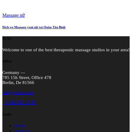
Massage nữ
Dịch vụ Massage yoni nữ tại Quận Tân Bình
Hello
Welcome to one of the best therapeutic massage studios in your area!
Office
Germany —
785 15h Street, Office 478
Berlin, De 81566
info@email.com
+1 840 841 25 69
Links
Home
Services