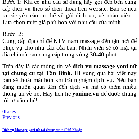
Bước 1: Khi có nhu cầu sử dụng hãy gọi đến bên cung
cấp dịch vụ theo số điện thoại trên website. Bạn sẽ nêu
ra các yêu cầu cụ thể về gói dịch vụ, về nhân viên…
Lựa chọn mức giá phù hợp với nhu cầu của mình.
Bước 2:
Cung cấp địa chỉ để KTV nam massage đến tận nơi để
phục vụ cho nhu cầu của bạn. Nhân viên sẽ có mặt tại
địa chỉ mà bạn cung cấp trong vòng 30-40 phút.
Trên đây là các thông tin về
dịch vụ massage yoni nữ
tại chung cư tại Tân Bình
. Hi vọng qua bài viết này
bạn sẽ thoải mái hơn khi trải nghiệm dịch vụ. Nếu bạn
đang muốn quan tâm đến dịch vụ mà có thêm nhiều
thông tin về nó. Hãy liên hệ
yonime.vn
để được chúng
tôi tư vấn nhé!
0
Likes
Post
Previous
navigation
Dịch vụ Massage yoni nữ tại chung cư tại Phú Nhuận