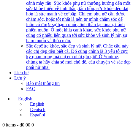
cánh mày râu. Sức khỏe phụ nữ thường hướng đến một
sức khỏe thiên về tinh thần, tâm hồn, sức khỏe dẻo dai
hơn là sức mạnh về cơ bắp. Chị em phụ nữ cần được
chăm sóc, hoặc tốt nhất là nên tự mình chăm sóc để
luôn có được sự hạnh phúc, tinh thần lạc quan, tránh
phiền muộn. Ở một khía cạnh khác, sức khỏe phụ nữ
cũng có nhiều liên quan tới sức khỏe về sinh lý nữ, sự
ham muốn và thỏa mãn.
Sắc đẹp
Sức khỏe, sắc đẹp và sinh lý nữ. Chắc câu này
các chị đẹp đều biết cả. Đó cũng chính là 3 yếu tố cực
kỳ quan trọng mà chị em phải gìn giữ. Ở Yonime,
chúng ta hãy chia sẻ mọi chủ đề, câu chuyện về sắc đẹp
phái nữ nha.
Liên hệ
Lưu ý
Bảo mật thông tin
FAQ
English
English
Deutsch
Español
0 items
-
₫0.00
0