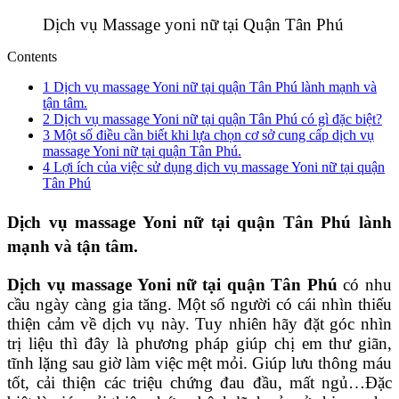
Dịch vụ Massage yoni nữ tại Quận Tân Phú
Contents
1
Dịch vụ massage Yoni nữ tại quận Tân Phú lành mạnh và
tận tâm.
2
Dịch vụ massage Yoni nữ tại quận Tân Phú có gì đặc biệt?
3
Một số điều cần biết khi lựa chọn cơ sở cung cấp dịch vụ
massage Yoni nữ tại quận Tân Phú.
4
Lợi ích của việc sử dụng dịch vụ massage Yoni nữ tại quận
Tân Phú
Dịch vụ massage Yoni nữ tại quận Tân Phú lành
mạnh và tận tâm.
Dịch vụ massage Yoni nữ tại quận Tân Phú
có nhu
cầu ngày càng gia tăng. Một số người có cái nhìn thiếu
thiện cảm về dịch vụ này. Tuy nhiên hãy đặt góc nhìn
trị liệu thì đây là phương pháp giúp chị em thư giãn,
tĩnh lặng sau giờ làm việc mệt mỏi. Giúp lưu thông máu
tốt, cải thiện các triệu chứng đau đầu, mất ngủ…Đặc