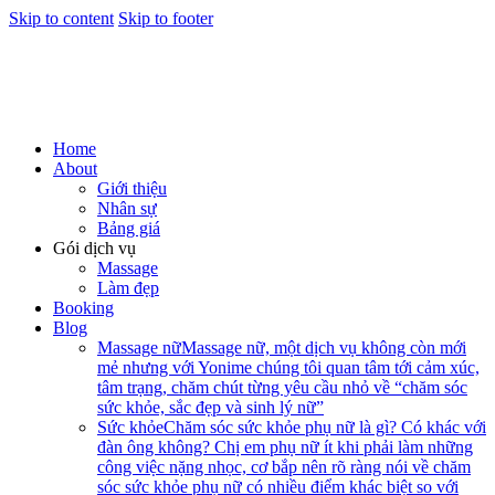
Skip to content
Skip to footer
Home
About
Giới thiệu
Nhân sự
Bảng giá
Gói dịch vụ
Massage
Làm đẹp
Booking
Blog
Massage nữ
Massage nữ, một dịch vụ không còn mới
mẻ nhưng với Yonime chúng tôi quan tâm tới cảm xúc,
tâm trạng, chăm chút từng yêu cầu nhỏ về “chăm sóc
sức khỏe, sắc đẹp và sinh lý nữ”
Sức khỏe
Chăm sóc sức khỏe phụ nữ là gì? Có khác với
đàn ông không? Chị em phụ nữ ít khi phải làm những
công việc nặng nhọc, cơ bắp nên rõ ràng nói về chăm
sóc sức khỏe phụ nữ có nhiều điểm khác biệt so với