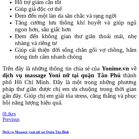
Hỗ trợ giảm cân tốt
Giúp giả độc cơ thể
Đem đến một làn da săn chắc và rạng ngời
Tăng cường lưu thông khí huyết và giúp ngủ
ngon hơn, sâu giấc hơn
Đem đến không gian thư giãn thoải mái, nhẹ
nhàng và riêng tư
Giúp cải thiện đời sống chăn gối vợ chồng, hâm
nóng tình cảm nhanh chóng
Trên đây là những thông tin chia sẻ của
Yonime.vn
về
dịch vụ massage Yoni nữ tại quận Tân Phú
thành
phố Hồ Chí Minh. Đây là một trong những phương
pháp thư giãn được chị em ưa chuộng trong thời gian
gần đây. Giúp chị em giải tỏa stress, căng thẳng và phục
hồi năng lượng hiệu quả.
0
Likes
Post
Previous
navigation
Dịch vụ Massage yoni nữ tại Quận Tân Bình