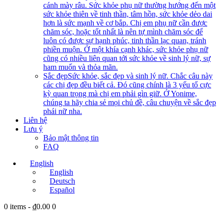
cánh mày râu. Sức khỏe phụ nữ thường hướng đến một
sức khỏe thiên về tinh thần, tâm hồn, sức khỏe dẻo dai
hơn là sức mạnh về cơ bắp. Chị em phụ nữ cần được
chăm sóc, hoặc tốt nhất là nên tự mình chăm sóc để
luôn có được sự hạnh phúc, tinh thần lạc quan, tránh
phiền muộn. Ở một khía cạnh khác, sức khỏe phụ nữ
cũng có nhiều liên quan tới sức khỏe về sinh lý nữ, sự
ham muốn và thỏa mãn.
Sắc đẹp
Sức khỏe, sắc đẹp và sinh lý nữ. Chắc câu này
các chị đẹp đều biết cả. Đó cũng chính là 3 yếu tố cực
kỳ quan trọng mà chị em phải gìn giữ. Ở Yonime,
chúng ta hãy chia sẻ mọi chủ đề, câu chuyện về sắc đẹp
phái nữ nha.
Liên hệ
Lưu ý
Bảo mật thông tin
FAQ
English
English
Deutsch
Español
0 items
-
₫0.00
0