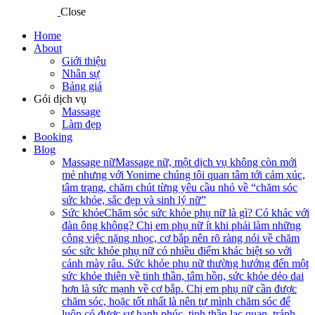
Close
Home
About
Giới thiệu
Nhân sự
Bảng giá
Gói dịch vụ
Massage
Làm đẹp
Booking
Blog
Massage nữ
Massage nữ, một dịch vụ không còn mới
mẻ nhưng với Yonime chúng tôi quan tâm tới cảm xúc,
tâm trạng, chăm chút từng yêu cầu nhỏ về “chăm sóc
sức khỏe, sắc đẹp và sinh lý nữ”
Sức khỏe
Chăm sóc sức khỏe phụ nữ là gì? Có khác với
đàn ông không? Chị em phụ nữ ít khi phải làm những
công việc nặng nhọc, cơ bắp nên rõ ràng nói về chăm
sóc sức khỏe phụ nữ có nhiều điểm khác biệt so với
cánh mày râu. Sức khỏe phụ nữ thường hướng đến một
sức khỏe thiên về tinh thần, tâm hồn, sức khỏe dẻo dai
hơn là sức mạnh về cơ bắp. Chị em phụ nữ cần được
chăm sóc, hoặc tốt nhất là nên tự mình chăm sóc để
luôn có được sự hạnh phúc, tinh thần lạc quan, tránh