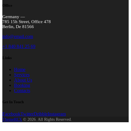
Office
Germany —
785 15h Street, Office 478
Berlin, De 81566
info@email.com
+1 840 841 25 69
Links
Home
Services
About Us
Booking
Contacts
Get In Touch
Facebook
Twitter
Dribble
Instagram
ThemeREX
© 2026. All Rights Reserved.