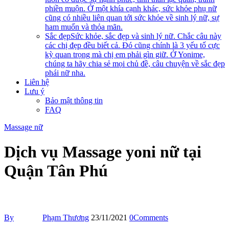
phiền muộn. Ở một khía cạnh khác, sức khỏe phụ nữ
cũng có nhiều liên quan tới sức khỏe về sinh lý nữ, sự
ham muốn và thỏa mãn.
Sắc đẹp
Sức khỏe, sắc đẹp và sinh lý nữ. Chắc câu này
các chị đẹp đều biết cả. Đó cũng chính là 3 yếu tố cực
kỳ quan trọng mà chị em phải gìn giữ. Ở Yonime,
chúng ta hãy chia sẻ mọi chủ đề, câu chuyện về sắc đẹp
phái nữ nha.
Liên hệ
Lưu ý
Bảo mật thông tin
FAQ
Massage nữ
Dịch vụ Massage yoni nữ tại
Quận Tân Phú
By
Phạm Thương
23/11/2021
0
Comments