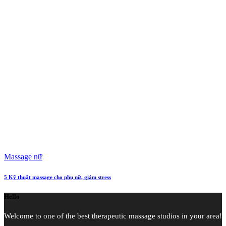
Massage nữ
5 Kỹ thuật massage cho phụ nữ, giảm stress
Hello
Welcome to one of the best therapeutic massage studios in your area!