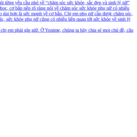
t từng yêu cầu nhỏ về “chăm sóc sức khỏe, sắc đẹp và sinh lý nữ”
học, cơ bắp nên rõ ràng nói về chăm sóc sức khỏe phụ nữ có nhiều
ẻo dai hơn là sức mạnh về cơ bắp. Chị em phụ nữ cần được chăm sóc,
ác, sức khỏe phụ nữ cũng có nhiều liên quan tới sức khỏe về sinh lý
 chị em phải gìn giữ. Ở Yonime, chúng ta hãy chia sẻ mọi chủ đề, câu