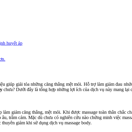
ịnh huyết áp
ơn.
 giúp giải tỏa những căng thẳng mệt mỏi. Hỗ trợ làm giảm đau nhức.
dy
chưa? Dưới đây là tổng hợp những lợi ích của dịch vụ này mang lại 
úp làm giảm căng thẳng, mệt mỏi. Khi được massage toàn thân chắc 
 lo âu, trầm cảm. Mặc dù chưa có nghiên cứu nào chứng minh việc mas
c thuyên giảm khi sử dụng dịch vụ massage body.