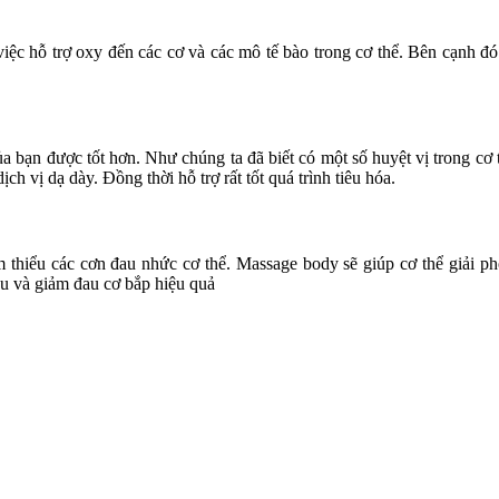
c hỗ trợ oxy đến các cơ và các mô tế bào trong cơ thể. Bên cạnh đó 
của bạn được tốt hơn.
Như chúng ta đã biết có một số huyệt vị trong cơ 
h vị dạ dày. Đồng thời hỗ trợ rất tốt quá trình tiêu hóa.
m thiểu các cơn đau nhức cơ thể
. Massage body sẽ giúp cơ thể giải p
u và giảm đau cơ bắp hiệu quả