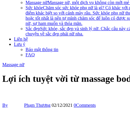
Massage nữ
Massage nữ, một dịch vụ không còn mới mẻ n
Sức khỏe
Chăm sóc sức khỏe phụ nữ là gì? Có khác với 
điểm khác biệt so với cánh mày râu. Sức khỏe phụ nữ th
hoặc tốt nhất là nên tự mình chăm sóc để luôn có được s
nữ, sự ham muốn và thỏa mãn.
Sắc đẹp
Sức khỏe, sắc đẹp và sinh lý nữ. Chắc câu này cá
chuyện về sắc đẹp phái nữ nha.
Liên hệ
Lưu ý
Bảo mật thông tin
FAQ
Massage nữ
Lợi ích tuyệt vời từ massage b
By
Phạm Thương
02/12/2021
0
Comments