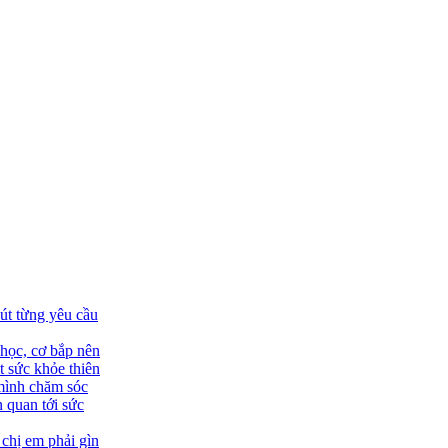
út từng yêu cầu
học, cơ bắp nên
 sức khỏe thiên
 mình chăm sóc
 quan tới sức
 chị em phải gìn