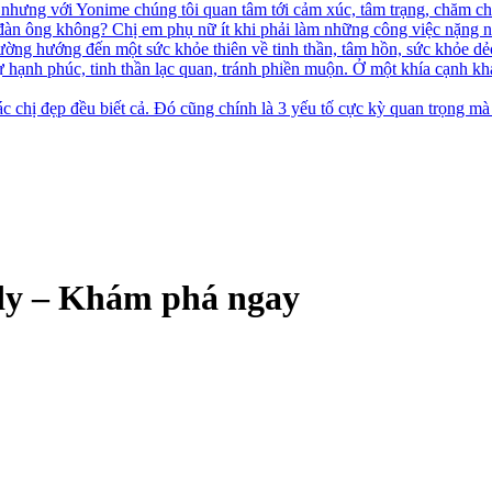
hưng với Yonime chúng tôi quan tâm tới cảm xúc, tâm trạng, chăm chú
đàn ông không? Chị em phụ nữ ít khi phải làm những công việc nặng n
ường hướng đến một sức khỏe thiên về tinh thần, tâm hồn, sức khỏe d
ự hạnh phúc, tinh thần lạc quan, tránh phiền muộn. Ở một khía cạnh kh
c chị đẹp đều biết cả. Đó cũng chính là 3 yếu tố cực kỳ quan trọng mà
ody – Khám phá ngay