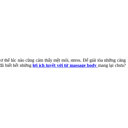
cơ thể lúc nào cũng cảm thấy mệt mỏi, stress. Để giải tỏa những căng
đã biết hết những
lợi ích tuyệt vời từ massage body
mang lại chưa?