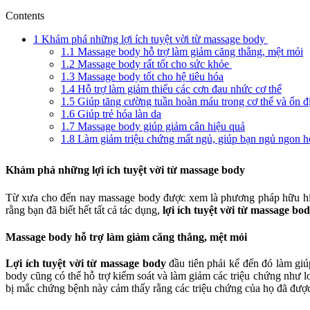
Contents
1
Khám phá những lợi ích tuyệt vời từ massage body
1.1
Massage body hỗ trợ làm giảm căng thẳng, mệt mỏi
1.2
Massage body rất tốt cho sức khỏe
1.3
Massage body tốt cho hệ tiêu hóa
1.4
Hỗ trợ làm giảm thiểu các cơn đau nhức cơ thể
1.5
Giúp tăng cường tuần hoàn máu trong cơ thể và ổn đ
1.6
Giúp trẻ hóa làn da
1.7
Massage body giúp giảm cân hiệu quả
1.8
Làm giảm triệu chứng mất ngủ, giúp bạn ngủ ngon h
Khám phá những lợi ích tuyệt vời từ massage body
Từ xưa cho đến nay massage body được xem là phương pháp hữu hiệu
rằng bạn đã biết hết tất cả tác dụng,
lợi ích tuyệt vời từ massage bo
Massage body hỗ trợ làm giảm căng thẳng, mệt mỏi
Lợi ích tuyệt vời từ massage body
đầu tiên phải kể đến đó làm gi
body cũng có thể hỗ trợ kiểm soát và làm giảm các triệu chứng như
bị mắc chứng bệnh này cảm thấy rằng các triệu chứng của họ đã đượ