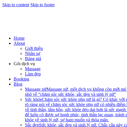
Skip to content
Skip to footer
Home
About
Giới thiệu
Nhân sự
Bảng giá
Gói dịch vụ
Massage
Làm đẹp
Booking
Blog
Massage nữ
Massage nữ, một dịch vụ không còn mới mẻ n
nhỏ về “chăm sóc sức khỏe, sắc đẹp và sinh lý nữ”
Sức khỏe
Chăm sóc sức khỏe phụ nữ là gì? Có khác với 
rõ ràng nói về chăm sóc sức khỏe phụ nữ có nhiều điểm
về tinh thần, tâm hồn, sức khỏe dẻo dai hơn là sức mạnh
để luôn có được sự hạnh phúc, tinh thần lạc quan, tránh
khỏe về sinh lý nữ, sự ham muốn và thỏa mãn.
Sắc đẹp
Sức khỏe, sắc đẹp và sinh lý nữ. Chắc câu này cá