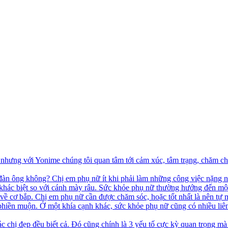
hưng với Yonime chúng tôi quan tâm tới cảm xúc, tâm trạng, chăm ch
đàn ông không? Chị em phụ nữ ít khi phải làm những công việc nặng n
 khác biệt so với cánh mày râu. Sức khỏe phụ nữ thường hướng đến một
 về cơ bắp. Chị em phụ nữ cần được chăm sóc, hoặc tốt nhất là nên tự
 phiền muộn. Ở một khía cạnh khác, sức khỏe phụ nữ cũng có nhiều liên
c chị đẹp đều biết cả. Đó cũng chính là 3 yếu tố cực kỳ quan trọng mà