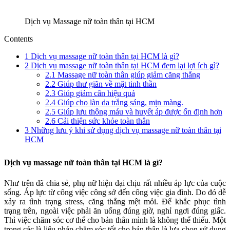
Dịch vụ Massage nữ toàn thân tại HCM
Contents
1
Dịch vụ massage nữ toàn thân tại HCM là gì?
2
Dịch vụ massage nữ toàn thân tại HCM đem lại lợi ích gì?
2.1
Massage nữ toàn thân giúp giảm căng thẳng
2.2
Giúp thư giãn về mặt tinh thần
2.3
Giúp giảm cân hiệu quả
2.4
Giúp cho làn da trắng sáng, mịn màng.
2.5
Giúp lưu thông máu và huyết áp được ổn định hơn
2.6
Cải thiện sức khỏe toàn thân
3
Những lưu ý khi sử dụng dịch vụ massage nữ toàn thân tại
HCM
Dịch vụ massage nữ toàn thân tại HCM là gì?
Như trên đã chia sẻ, phụ nữ hiện đại chịu rất nhiều áp lực của cuộc
sống. Áp lực từ công việc công sở đến công việc gia đình. Do đó dễ
xảy ra tình trạng stress, căng thẳng mệt mỏi. Để khắc phục tình
trạng trên, ngoài việc phải ăn uống đúng giờ, nghỉ ngơi đúng giấc.
Thì việc chăm sóc cơ thể cho bản thân mình là không thể thiếu. Một
trong các là liệu pháp chăm sóc tốt cho bản thân là lựa chọn sử dụng