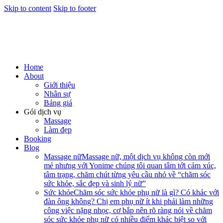
Skip to content
Skip to footer
Home
About
Giới thiệu
Nhân sự
Bảng giá
Gói dịch vụ
Massage
Làm đẹp
Booking
Blog
Massage nữ
Massage nữ, một dịch vụ không còn mới
mẻ nhưng với Yonime chúng tôi quan tâm tới cảm xúc,
tâm trạng, chăm chút từng yêu cầu nhỏ về “chăm sóc
sức khỏe, sắc đẹp và sinh lý nữ”
Sức khỏe
Chăm sóc sức khỏe phụ nữ là gì? Có khác với
đàn ông không? Chị em phụ nữ ít khi phải làm những
công việc nặng nhọc, cơ bắp nên rõ ràng nói về chăm
sóc sức khỏe phụ nữ có nhiều điểm khác biệt so với