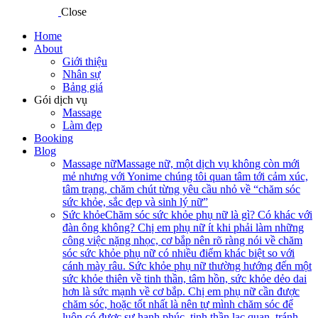
Close
Home
About
Giới thiệu
Nhân sự
Bảng giá
Gói dịch vụ
Massage
Làm đẹp
Booking
Blog
Massage nữ
Massage nữ, một dịch vụ không còn mới
mẻ nhưng với Yonime chúng tôi quan tâm tới cảm xúc,
tâm trạng, chăm chút từng yêu cầu nhỏ về “chăm sóc
sức khỏe, sắc đẹp và sinh lý nữ”
Sức khỏe
Chăm sóc sức khỏe phụ nữ là gì? Có khác với
đàn ông không? Chị em phụ nữ ít khi phải làm những
công việc nặng nhọc, cơ bắp nên rõ ràng nói về chăm
sóc sức khỏe phụ nữ có nhiều điểm khác biệt so với
cánh mày râu. Sức khỏe phụ nữ thường hướng đến một
sức khỏe thiên về tinh thần, tâm hồn, sức khỏe dẻo dai
hơn là sức mạnh về cơ bắp. Chị em phụ nữ cần được
chăm sóc, hoặc tốt nhất là nên tự mình chăm sóc để
luôn có được sự hạnh phúc, tinh thần lạc quan, tránh