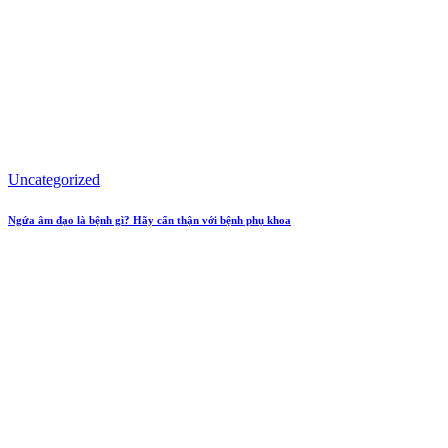
Uncategorized
Ngứa âm đạo là bệnh gì? Hãy cẩn thận với bệnh phụ khoa