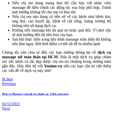
Nếu chị em đang mang thai thì cần báo với nhân viên
massage để điều chỉnh các động tác xoa bóp phù hợp. Tránh
ảnh hưởng không tốt cho mẹ và thai nhi
Nếu chị em nào đang có tiền sử về các bệnh như bệnh tim,
ung thư, cao huyết áp, bệnh về cột sống, loãng xương thì
không nên sử dụng dịch vụ.
Không nên massage khi ăn quá no hoặc quá đói. Vì như vậy
sẽ ảnh hưởng đến hệ tiêu hóa của bạn.
Sau khi thực hiện xong liệu trình massage toàn thân thì không
nên tắm ngay. Bởi thời điểm cơ thể rất dễ bị nhiễm lạnh
Chúng tôi vừa chia sẻ đến các bạn những thông tin về
dịch vụ
massage nữ toàn thân tại HCM
. Đây là một dịch vụ giúp chăm
sóc sức khỏe và sắc đẹp được chị em ưa chuộng trong những năm
gần đây. Hãy liên hệ với
Yonime.vn
nếu các bạn cần tư vấn thêm
các vấn đề về dịch vụ này nhé!
0
Likes
Post
Previous
navigation
Dịch vụ Massage yoni nữ tại chung cư -Click xem ngay
02/12/2021
Next