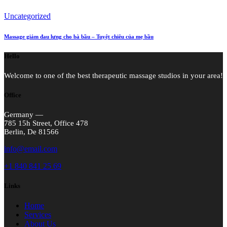
Uncategorized
Massage giảm đau lưng cho bà bầu – Tuyệt chiêu của mẹ bầu
Hello
Welcome to one of the best therapeutic massage studios in your area!
Office
Germany —
785 15h Street, Office 478
Berlin, De 81566
info@email.com
+1 840 841 25 69
Links
Home
Services
About Us