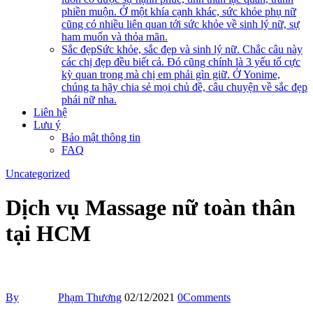
phiền muộn. Ở một khía cạnh khác, sức khỏe phụ nữ
cũng có nhiều liên quan tới sức khỏe về sinh lý nữ, sự
ham muốn và thỏa mãn.
Sắc đẹp
Sức khỏe, sắc đẹp và sinh lý nữ. Chắc câu này
các chị đẹp đều biết cả. Đó cũng chính là 3 yếu tố cực
kỳ quan trọng mà chị em phải gìn giữ. Ở Yonime,
chúng ta hãy chia sẻ mọi chủ đề, câu chuyện về sắc đẹp
phái nữ nha.
Liên hệ
Lưu ý
Bảo mật thông tin
FAQ
Uncategorized
Dịch vụ Massage nữ toàn thân
tại HCM
By
Phạm Thương
02/12/2021
0
Comments