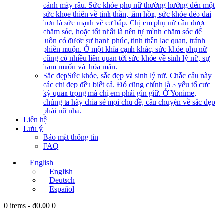
cánh mày râu. Sức khỏe phụ nữ thường hướng đến một
sức khỏe thiên về tinh thần, tâm hồn, sức khỏe dẻo dai
hơn là sức mạnh về cơ bắp. Chị em phụ nữ cần được
chăm sóc, hoặc tốt nhất là nên tự mình chăm sóc để
luôn có được sự hạnh phúc, tinh thần lạc quan, tránh
phiền muộn. Ở một khía cạnh khác, sức khỏe phụ nữ
cũng có nhiều liên quan tới sức khỏe về sinh lý nữ, sự
ham muốn và thỏa mãn.
Sắc đẹp
Sức khỏe, sắc đẹp và sinh lý nữ. Chắc câu này
các chị đẹp đều biết cả. Đó cũng chính là 3 yếu tố cực
kỳ quan trọng mà chị em phải gìn giữ. Ở Yonime,
chúng ta hãy chia sẻ mọi chủ đề, câu chuyện về sắc đẹp
phái nữ nha.
Liên hệ
Lưu ý
Bảo mật thông tin
FAQ
English
English
Deutsch
Español
0 items
-
₫0.00
0